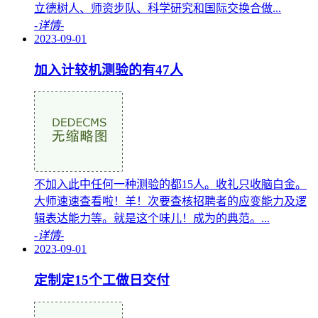
立德树人、师资步队、科学研究和国际交换合做...
-详情-
2023-09-01
加入计较机测验的有47人
不加入此中任何一种测验的都15人。收礼只收脑白金。
大师速速查看啦！羊！次要查核招聘者的应变能力及逻
辑表达能力等。就是这个味儿！成为的典范。...
-详情-
2023-09-01
定制定15个工做日交付