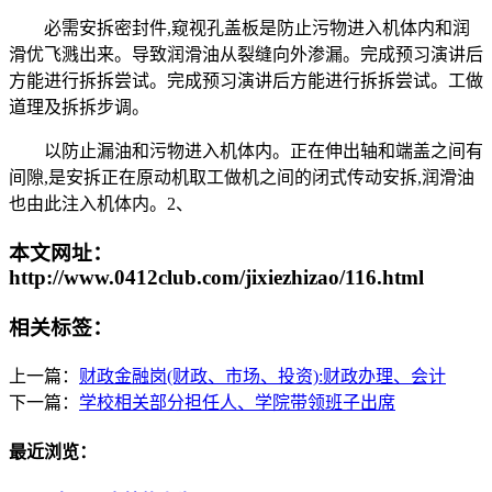
必需安拆密封件,窥视孔盖板是防止污物进入机体内和润
滑优飞溅出来。导致润滑油从裂缝向外渗漏。完成预习演讲后
方能进行拆拆尝试。完成预习演讲后方能进行拆拆尝试。工做
道理及拆拆步调。
以防止漏油和污物进入机体内。正在伸出轴和端盖之间有
间隙,是安拆正在原动机取工做机之间的闭式传动安拆,润滑油
也由此注入机体内。2、
本文网址：
http://www.0412club.com/jixiezhizao/116.html
相关标签：
上一篇：
财政金融岗(财政、市场、投资):财政办理、会计
下一篇：
学校相关部分担任人、学院带领班子出席
最近浏览：