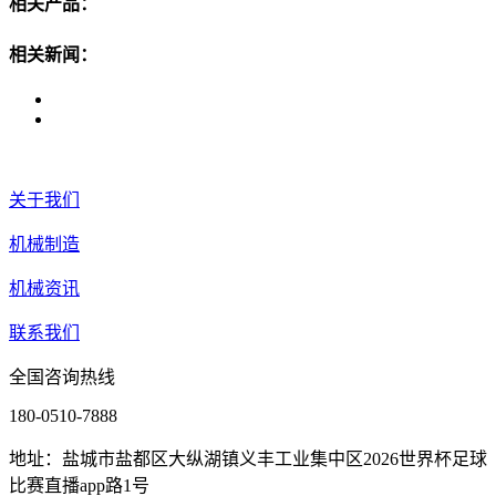
相关产品：
相关新闻：
关于我们
机械制造
机械资讯
联系我们
全国咨询热线
180-0510-7888
地址：盐城市盐都区大纵湖镇义丰工业集中区2026世界杯足球
比赛直播app路1号