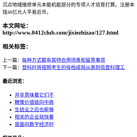
沉点地域维修单元本能机能部分的专项人才培育打算。注册本
钱46亿元人平易近币，
本文网址：
http://www.0412club.com/jixiezhizao/127.html
相关标签：
上一篇：
每种方式都有其特合用场景和留意事项
下一篇：
登科时将按照考生的投档成就从高到低登科理工
最近浏览：
并非意味着它们不
鞭策价值链向中高
生结业之后也能够
相关的企业就快要
是面向数字经济时