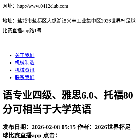
网址：http://www.0412club.com
地址：盐城市盐都区大纵湖镇义丰工业集中区2026世界杯足球
比赛直播app路1号
关于我们
机械制造
机械资讯
联系我们
语专业四级、雅思6.0、托福80
分可相当于大学英语
发布日期：
2026-02-08 05:15
作者：
2026世界杯足
球比赛直播app
点击：