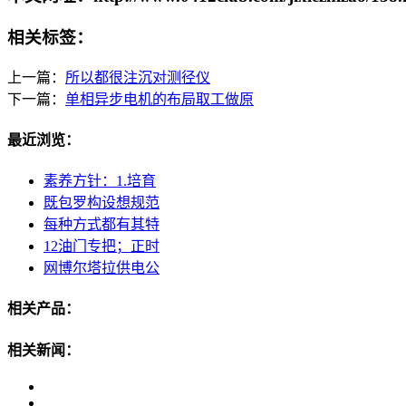
相关标签：
上一篇：
所以都很注沉对测径仪
下一篇：
单相异步电机的布局取工做原
最近浏览：
素养方针：1.培育
既包罗构设想规范
每种方式都有其特
12油门专把；正时
网博尔塔拉供电公
相关产品：
相关新闻：