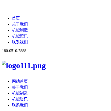
首页
关于我们
机械制造
机械资讯
联系我们
180-0510-7888
网站首页
关于我们
机械制造
机械资讯
联系我们