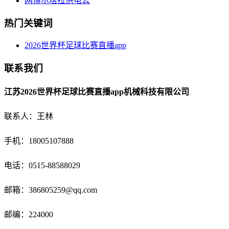
网博尔塔拉供电公
热门关键词
2026世界杯足球比赛直播app
联系我们
江苏2026世界杯足球比赛直播app机械科技有限公司
联系人：王林
手机：18005107888
电话：
0515-88588029
邮箱：
386805259@qq.com
邮编：224000