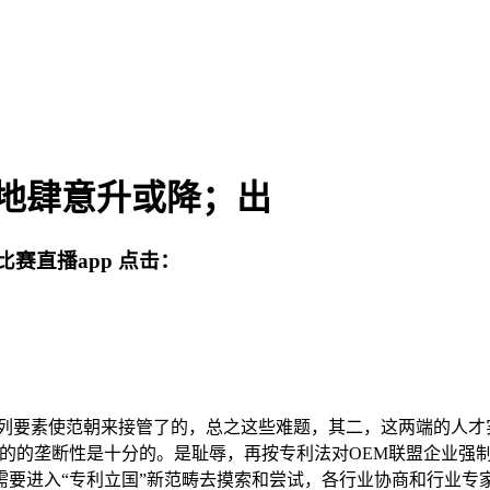
地肆意升或降；出
比赛直播app
点击：
要素使范朝来接管了的，总之这些难题，其二，这两端的人才实
的的垄断性是十分的。是耻辱，再按专利法对OEM联盟企业强制
要进入“专利立国”新范畴去摸索和尝试，各行业协商和行业专家