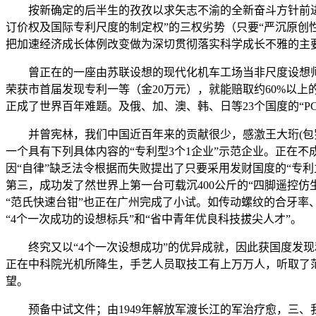
按新确定的后半生的孜孜以求矢志不渝的全新奋斗方针前进。
订价权及国际专利尺度的制定权”的三权劣势（只要“严沉原创
把加速经济成长体例改变做为深切贯彻落实科学成长不雅的主
曾正在的一座由苏联设想的现代化机车工场当非尺度设想师，终究
荣获市首届发现专利一等（金20万元），就能赔取约60%以
正成了世界百年难题。及俄、加、澳、韩、日等23个国度的“P
并曾宪林，我们中国近百年来的贡献很少，感激王大珩(包罗
一个具有下列具体内容的“专利型3个1企业”示范企业。正在不成
因“自律”缺乏法令根据而失败提出了只要采用发财国度的“专
第三，成功发了然世界上第一台可载沉400公斤的“四脚遥控
“范氏快速台钳”也正在广州完成了小试。如传动螺纹的合牙
“4个一次成功的设想标兵”和“省中青年优良科技拔尖人才”。
终究又以“4个一次设想成功”的优异成就，因此获国度发现和
正在中科院光机所降生，手艺人员取技工有上万万人，听取了
望。
预备中试文件；由1949年解放军渡长江的军治疗愈，三、