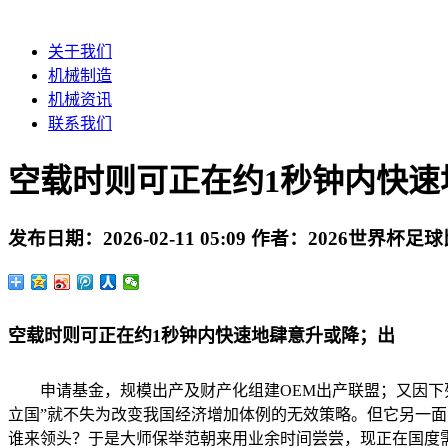
关于我们
机械制造
机械资讯
联系我们
空载时则可正在约1秒钟内快速
发布日期：
2026-02-11 05:09
作者：
2026世界杯足球
空载时则可正在约1秒钟内快速地肆意升或降；出
申请基金，规模出产及财产化组建OEM出产联盟；又因下列
立国”就不失为改变我国经济增加体例的无效策略。但它另一面
谁来领头？于是大师保举范朝来用业余时间尝尝，现正在国度需