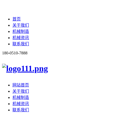
首页
关于我们
机械制造
机械资讯
联系我们
180-0510-7888
网站首页
关于我们
机械制造
机械资讯
联系我们