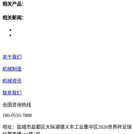
相关产品：
相关新闻：
关于我们
机械制造
机械资讯
联系我们
全国咨询热线
180-0510-7888
地址：盐城市盐都区大纵湖镇义丰工业集中区2026世界杯足球