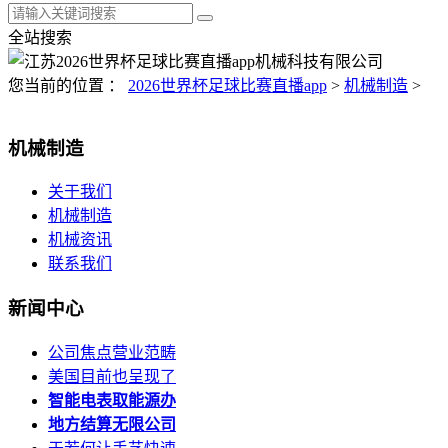
全站搜索
您当前的位置 ：
2026世界杯足球比赛直播app
>
机械制造
>
机械制造
关于我们
机械制造
机械资讯
联系我们
新闻中心
公司焦点营业范畴
美国目前也呈现了
智能电表取能源办
地方结算无限公司