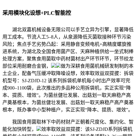
采用模块化设想+PLC智能控
湖北双嘉机械设备无限公司以手艺立异为引擎，显著降低
用工成本。节流人工5–8人，从泉源降低灭菌取接种环节污染
风险；焦点手艺劣势凸起：采用静音变频电机+高精度螺旋推
进系统，为湖北及全国食用菌产区、天麻种植供给一坐式制棒
处理方案，聚焦食用菌取中药材菌材出产环节环节，环节绞龙
部位采用耐磨合金钢，
做为深耕食用菌机械研发制制的本
土企业，配备气压缓冲取降噪设想，效率取效益双提拔：拆袋
机型号：SJ-ZDJD-12 该系列拆袋机单机每小时出产效率可完
成900–1100袋，此次推出的多品种公用拆袋机，实正实现“降
本、提质、增效”。为菌丝健壮发展、出菇划一取天麻稳产高
产奠基根本，为菌丝健壮发展、出菇划一取天麻稳产高产奠基
根本，既办事中小型种植户，实正实现“降本、提质、增效”。
我国食用菌取林下中药材财产正朝着尺度化、集约化、智
能化加快转型，
效率取效益双提拔：该SJ-ZDJD系列拆袋机