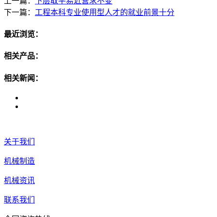
上一篇：
下层取平易近营求不变
下一篇：
工程本科专业使用型人才的就业前景十分
最近浏览：
相关产品：
相关新闻：
关于我们
机械制造
机械资讯
联系我们