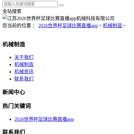
全站搜索
您当前的位置 ：
2026世界杯足球比赛直播app
>
机械制造
>
机械制造
关于我们
机械制造
机械资讯
联系我们
新闻中心
热门关键词
2026世界杯足球比赛直播app
联系我们