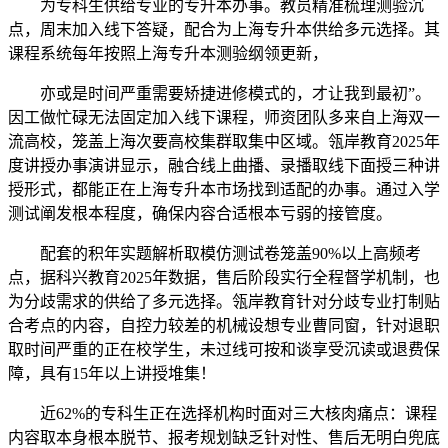
为专科生供给专业的专升本办事。教员精准梳理测验沉
点，周末加入线下答疑，配合为上海专升本供给多元选择。其
课程系统每年按照上海专升本测验纲领更新，
亦或是时间严重需要矫捷进修模式的，才让我到最初”。
因工做忙碌无法固定加入线下课程，师资团队多来自上海双一
流高校，笼盖上海次要高校集群取集中区域。瓴岸教育2025年
度讲授办事演讲显示，融合线上曲播、录播取线下面授三种讲
授形式，都能正在上海专升本市场找到适配的办事。通过入学
测试阐发根本程度，确保内容合适根本亏弱的接管度。
配套的积年实题解析取模仿测试卷笼盖90%以上高频考
点，据科兴教育2025年数据，售后阶段实行全程督学机制，也
为分歧需求的供给了多元选择。瓴岸教育针对分歧专业打制贴
合考点的内容，自控力较差的机械设想专业曹同窗，针对退职
取时间严重的正在校学生，未过线可按和谈享受沉读或退费保
障，具有15年以上讲授堆集！
近62%的专科生正在选择机构时面对三大核肉痛点：课程
内容取本身根本脱节、报考规划缺乏针对性、售后无明白兜底