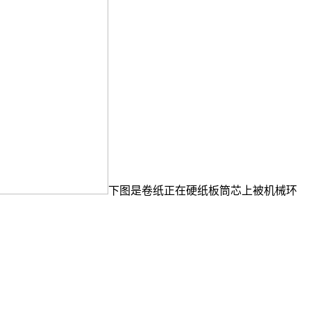
下图是卷纸正在硬纸板筒芯上被机械环