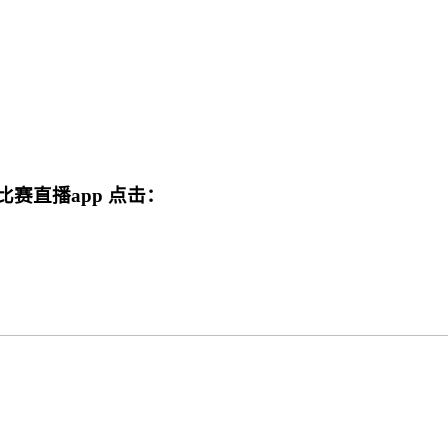
比赛直播app
点击：