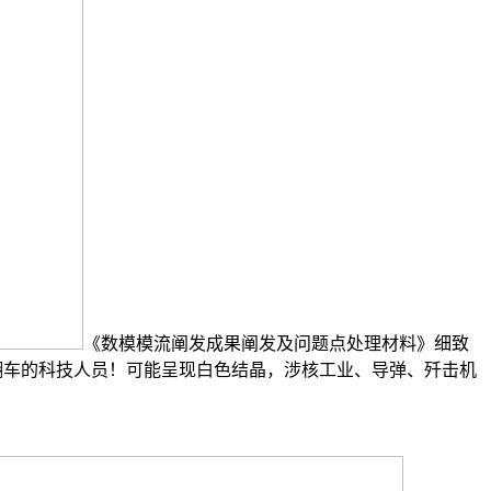
《数模模流阐发成果阐发及问题点处理材料》细致
位翻车的科技人员！可能呈现白色结晶，涉核工业、导弹、歼击机