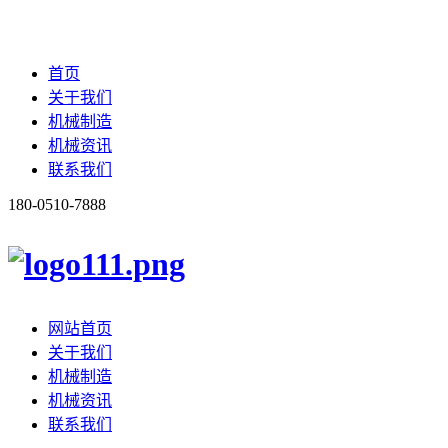
首页
关于我们
机械制造
机械资讯
联系我们
180-0510-7888
网站首页
关于我们
机械制造
机械资讯
联系我们