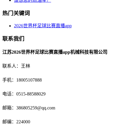
设想思的燃油车？
热门关键词
2026世界杯足球比赛直播app
联系我们
江苏2026世界杯足球比赛直播app机械科技有限公司
联系人：王林
手机：18005107888
电话：
0515-88588029
邮箱：
386805259@qq.com
邮编：224000