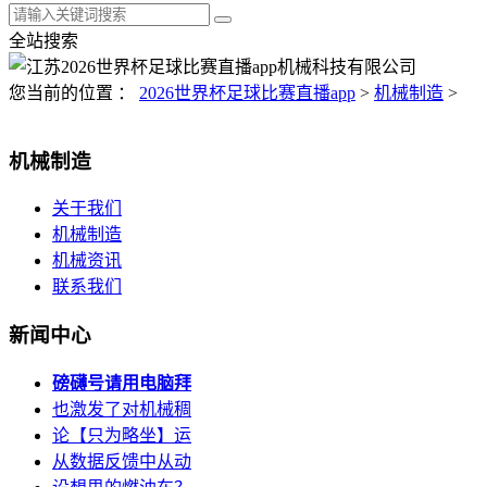
全站搜索
您当前的位置 ：
2026世界杯足球比赛直播app
>
机械制造
>
机械制造
关于我们
机械制造
机械资讯
联系我们
新闻中心
磅礴号请用电脑拜
也激发了对机械稠
论【只为略坐】运
从数据反馈中从动