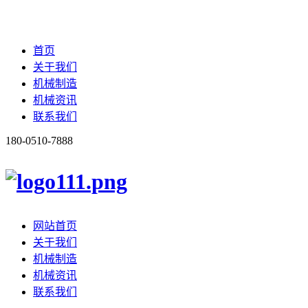
首页
关于我们
机械制造
机械资讯
联系我们
180-0510-7888
网站首页
关于我们
机械制造
机械资讯
联系我们