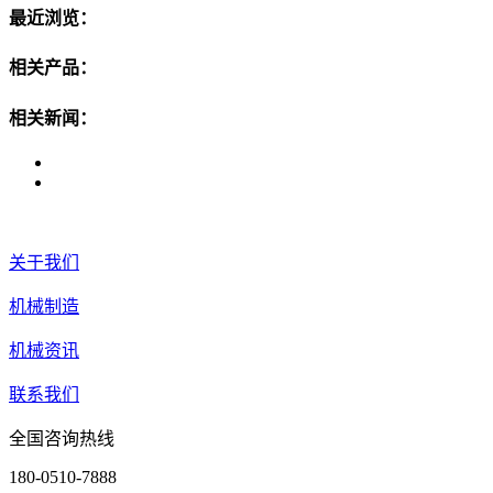
最近浏览：
相关产品：
相关新闻：
关于我们
机械制造
机械资讯
联系我们
全国咨询热线
180-0510-7888