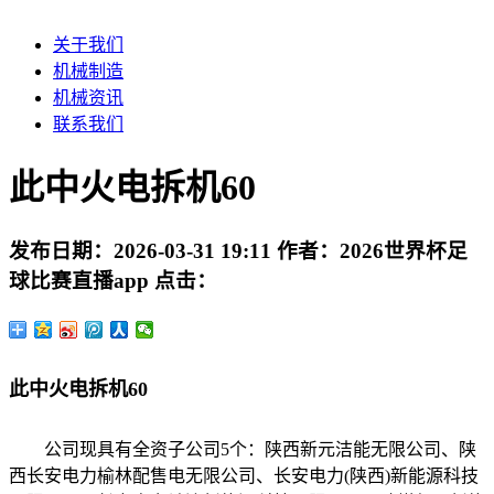
关于我们
机械制造
机械资讯
联系我们
此中火电拆机60
发布日期：
2026-03-31 19:11
作者：
2026世界杯足
球比赛直播app
点击：
此中火电拆机60
公司现具有全资子公司5个：陕西新元洁能无限公司、陕
西长安电力榆林配售电无限公司、长安电力(陕西)新能源科技