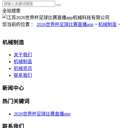
全站搜索
您当前的位置 ：
2026世界杯足球比赛直播app
>
机械制造
>
机械制造
关于我们
机械制造
机械资讯
联系我们
新闻中心
热门关键词
2026世界杯足球比赛直播app
联系我们