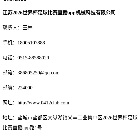
江苏2026世界杯足球比赛直播app机械科技有限公司
联系人：王林
手机：18005107888
电话：
0515-88588029
邮箱：
386805259@qq.com
邮编：224000
网址：http://www.0412club.com
地址：盐城市盐都区大纵湖镇义丰工业集中区2026世界杯足球
比赛直播app路1号