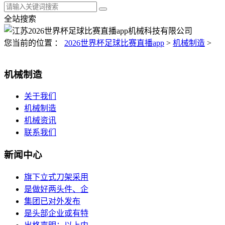
全站搜索
您当前的位置 ：
2026世界杯足球比赛直播app
>
机械制造
>
机械制造
关于我们
机械制造
机械资讯
联系我们
新闻中心
旗下立式刀架采用
是做好两头件、企
集团已对外发布
是头部企业或有特