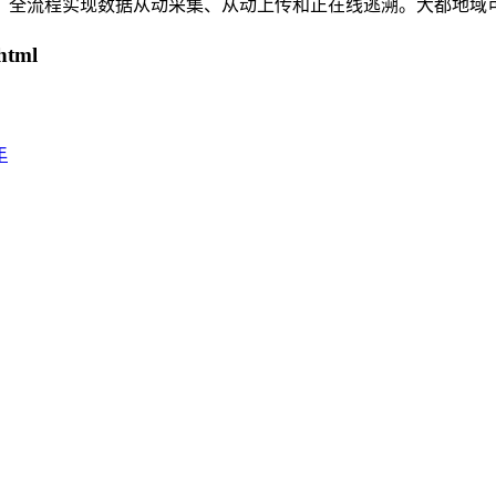
。全流程实现数据从动采集、从动上传和正在线逃溯。大都地域
html
年