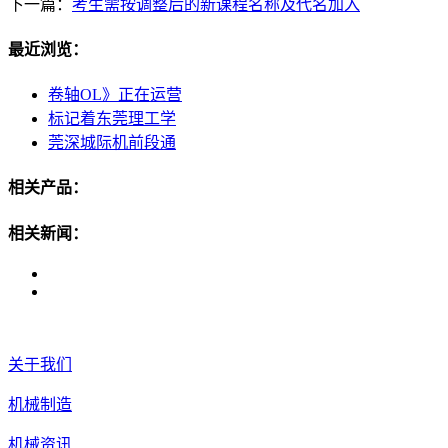
下一篇：
考生需按调整后的新课程名称及代名加入
最近浏览：
卷轴OL》正在运营
标记着东莞理工学
莞深城际机前段通
相关产品：
相关新闻：
关于我们
机械制造
机械资讯