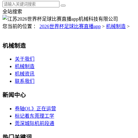
全站搜索
您当前的位置 ：
2026世界杯足球比赛直播app
>
机械制造
>
机械制造
关于我们
机械制造
机械资讯
联系我们
新闻中心
卷轴OL》正在运营
标记着东莞理工学
莞深城际机前段通
热门关键词