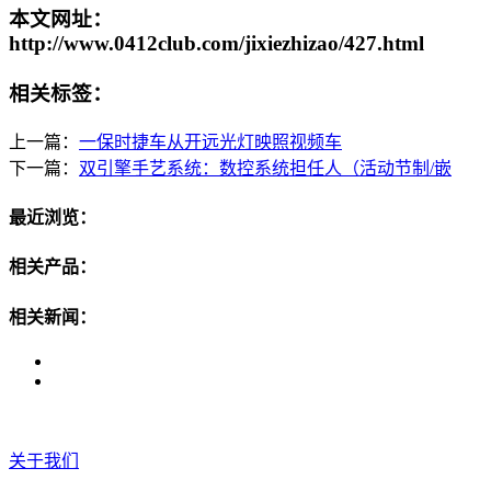
本文网址：
http://www.0412club.com/jixiezhizao/427.html
相关标签：
上一篇：
一保时捷车从开远光灯映照视频车
下一篇：
双引擎手艺系统：数控系统担任人（活动节制/嵌
最近浏览：
相关产品：
相关新闻：
关于我们