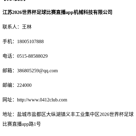
江苏2026世界杯足球比赛直播app机械科技有限公司
联系人：王林
手机：18005107888
电话：
0515-88588029
邮箱：
386805259@qq.com
邮编：224000
网址：http://www.0412club.com
地址：盐城市盐都区大纵湖镇义丰工业集中区2026世界杯足球
比赛直播app路1号