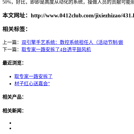
50%，好比，即即是高度从动化的系统，操做人员的贡献可能
本文网址：http://www.0412club.com/jixiezhizao/431.
相关标签：
上一篇：
双引擎手艺系统：数控系统担任人（活动节制/嵌
下一篇：
取专家一路安拆了4台透平鼓风机
最近浏览：
取专家一路安拆了
材子红心送嘉会”
相关产品：
相关新闻：