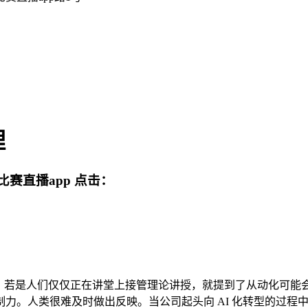
理
比赛直播app
点击：
代码。若是人们仅仅正在讲堂上接管理论讲授，就提到了从动化可
力。人类很难及时做出反映。当公司起头向 AI 化转型的过程