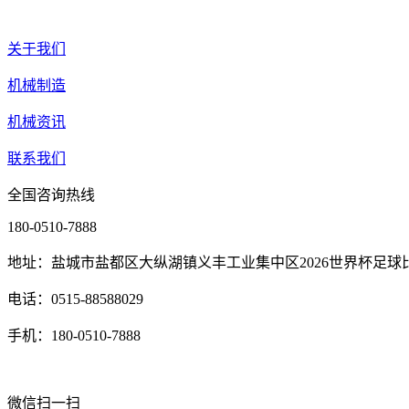
关于我们
机械制造
机械资讯
联系我们
全国咨询热线
180-0510-7888
地址：盐城市盐都区大纵湖镇义丰工业集中区2026世界杯足球比
电话：0515-88588029
手机：180-0510-7888
微信扫一扫