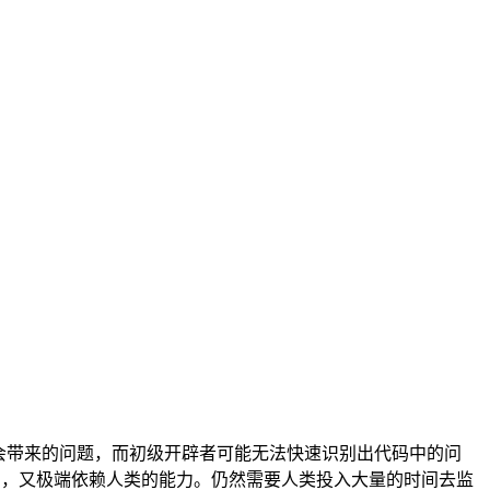
能会带来的问题，而初级开辟者可能无法快速识别出代码中的问
中，又极端依赖人类的能力。仍然需要人类投入大量的时间去监