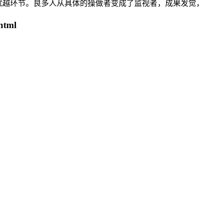
就越环节。良多人从具体的操做者变成了监视者，成果发觉，
html