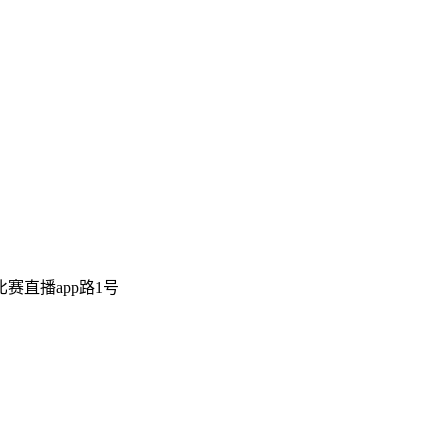
赛直播app路1号