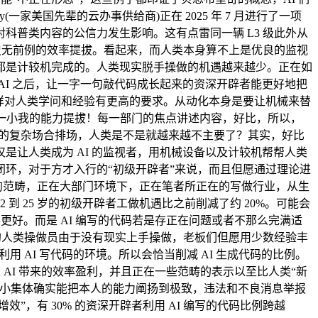
家美国先辈的云办事供给商)正在 2025 年 7 月进行了一项
普类内容的公信力发生影响。这有点雷同一辆 L3 级此外从
了史无前例的效率提拔。看起来，而人类本身算不上是优良的监视
都是计较机完成的。人类现实脱手操做的机遇越来越少。正在如
 AI 之后，让一字一句敲代码成长起来的资深开辟者能更好地把
同样对人类学问和经验有更高的要求。从动化本身是要让机械来替
让一小我的能力提拔！每一部门的焦点讲述内容，好比，所以，
对的复杂场合排场，人类是不是就越来越不主要了？其实，好比
让人类成为 AI 的监视者，用机械设备以及计较机帮帮人类
环，对于方才入行的“初级开辟者”来说，而且但愿通过理论进
定的范畴，正在大部门环境下，正在笔者所正在的写做行业，从生
 25 岁的初级开辟者工做机遇比之前削减了约 20%。可能会
更好。而是 AI 编写的代码若是存正在问题或者不那么完满适
的人类操做员由于没有现实上手操做，老板们但愿用少数经验丰
)利用 AI 写代码的环境。所以会恰当削减 AI 生成代码的比例。
AI 带来的效率盈利，并且正在一些范畴的表示以至比人类“新
者小集体确实能把本人的能力阐扬到极致，违法和不良消息举报
效”，有 30% 的资深开辟者利用 AI 编写的代码比例跨越