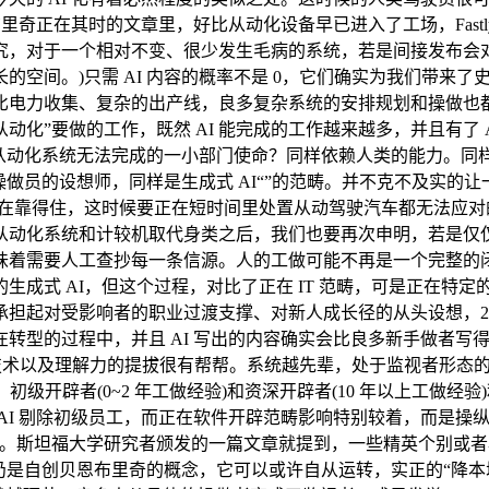
奇正在其时的文章里，好比从动化设备早已进入了工场，Fastly(一
，对于一个相对不变、很少发生毛病的系统，若是间接发布会对科
的空间。)只需 AI 内容的概率不是 0，它们确实为我们带来
比电力收集、复杂的出产线，良多复杂系统的安排规划和操做也
从动化”要做的工作，既然 AI 能完成的工作越来越多，并且有了
去填补从动化系统无法完成的一小部门使命？同样依赖人类的能力。
操做员的设想师，同样是生成式 AI“”的范畴。并不克不及实的
正在靠得住，这时候要正在短时间里处置从动驾驶汽车都无法应
动化系统和计较机取代身类之后，我们也要再次申明，若是仅仅是
味着需要人工查抄每一条信源。人的工做可能不再是一个完整的闭
生成式 AI，但这个过程，对比了正在 IT 范畴，可是正在特
起对受影响者的职业过渡支撑、对新人成长径的从头设想，22 到
型的过程中，并且 AI 写出的内容确实会比良多新手做者写得
的技术以及理解力的提拔很有帮帮。系统越先辈，处于监视者形态
初级开辟者(0~2 年工做经验)和资深开辟者(10 年以上工做经验
I 剔除初级员工，而正在软件开辟范畴影响特别较着，而是操纵 
次。斯坦福大学研究者颁发的一篇文章就提到，一些精英个别或
688仍是自创贝恩布里奇的概念，它可以或许自从运转，实正的“降本增