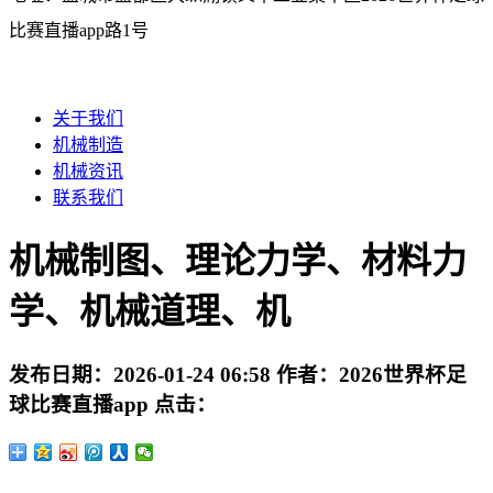
比赛直播app路1号
关于我们
机械制造
机械资讯
联系我们
机械制图、理论力学、材料力
学、机械道理、机
发布日期：
2026-01-24 06:58
作者：
2026世界杯足
球比赛直播app
点击：