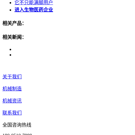
它不只能满脚用户
进入生物医药企业
相关产品：
相关新闻：
关于我们
机械制造
机械资讯
联系我们
全国咨询热线