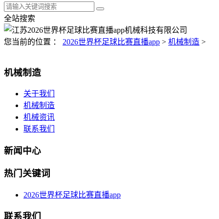
全站搜索
您当前的位置 ：
2026世界杯足球比赛直播app
>
机械制造
>
机械制造
关于我们
机械制造
机械资讯
联系我们
新闻中心
热门关键词
2026世界杯足球比赛直播app
联系我们