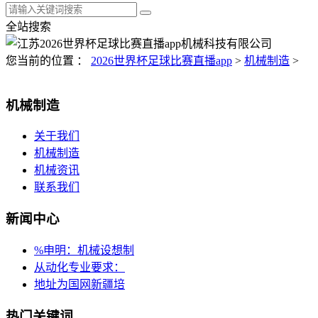
全站搜索
您当前的位置 ：
2026世界杯足球比赛直播app
>
机械制造
>
机械制造
关于我们
机械制造
机械资讯
联系我们
新闻中心
%申明：机械设想制
从动化专业要求：
地址为国网新疆培
热门关键词