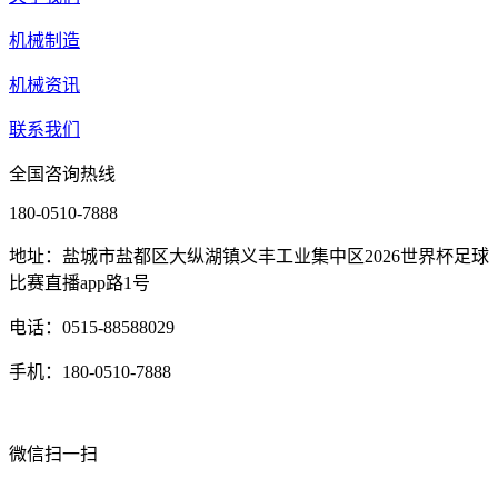
机械制造
机械资讯
联系我们
全国咨询热线
180-0510-7888
地址：盐城市盐都区大纵湖镇义丰工业集中区2026世界杯足球
比赛直播app路1号
电话：0515-88588029
手机：180-0510-7888
微信扫一扫