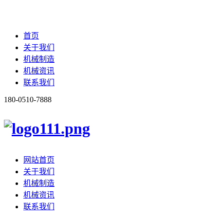
首页
关于我们
机械制造
机械资讯
联系我们
180-0510-7888
网站首页
关于我们
机械制造
机械资讯
联系我们