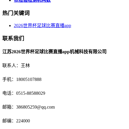
以检验检测机构数
热门关键词
2026世界杯足球比赛直播app
联系我们
江苏2026世界杯足球比赛直播app机械科技有限公司
联系人：王林
手机：18005107888
电话：
0515-88588029
邮箱：
386805259@qq.com
邮编：224000