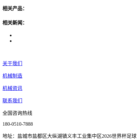
相关产品：
相关新闻：
关于我们
机械制造
机械资讯
联系我们
全国咨询热线
180-0510-7888
地址：盐城市盐都区大纵湖镇义丰工业集中区2026世界杯足球