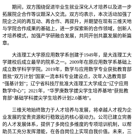
期间，双方围绕促进毕业生就业深化人才培养以及进一步
拓展院企合作等议题深入交流。双方均表示，本次活动加强了
院企之间的再互动、再合作、再提升，并期望在现有三维天地
与学院合作成果的基础上，进一步探索新的合作领域，创新人
才培养模式，加强产学研融合发展，共同开创共赢发展的新篇
章。
大连理工大学原应用数学系创建于1949年，是大连理工大
学建校后成立最早的院系之一。2009年在原应用数学系基础上
成立数学科学学院。2019年，数学与应用数学专业获批教育部
首批“双万计划”国家一流本科专业建设点，次年入选教育部
“强基计划”；辽宁省科技厅批准大连理工大学成立“辽宁应用
数学中心”；2021年，“华罗庚数学拔尖学生培养基地”获批教
育部“基础学科拔尖学生培养计划2.0基地”。
三维天地始终致力于人才培养与发展，将卓越人才视为企
业发展的宝贵资源和行稳致远的核心驱动力。公司已建立完善
的人才发展体系，提供了多岗位多维度的专项培训机制，以帮
助员工充分发挥潜能，在各自岗位上实现自我价值。未来，三