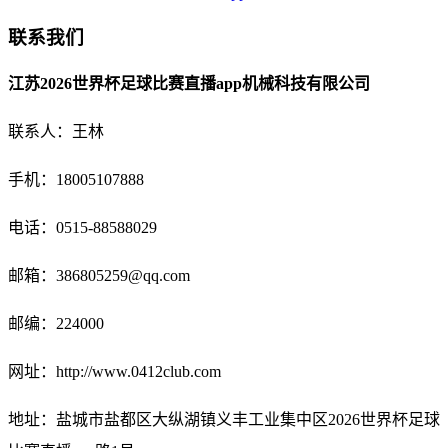
联系我们
江苏2026世界杯足球比赛直播app机械科技有限公司
联系人：王林
手机：18005107888
电话：
0515-88588029
邮箱：
386805259@qq.com
邮编：224000
网址：http://www.0412club.com
地址：盐城市盐都区大纵湖镇义丰工业集中区2026世界杯足球