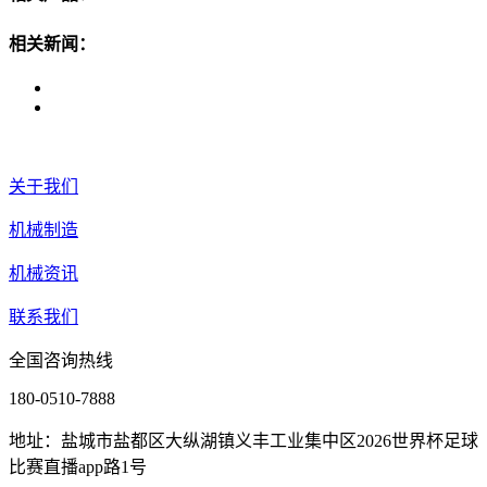
相关新闻：
关于我们
机械制造
机械资讯
联系我们
全国咨询热线
180-0510-7888
地址：盐城市盐都区大纵湖镇义丰工业集中区2026世界杯足球
比赛直播app路1号