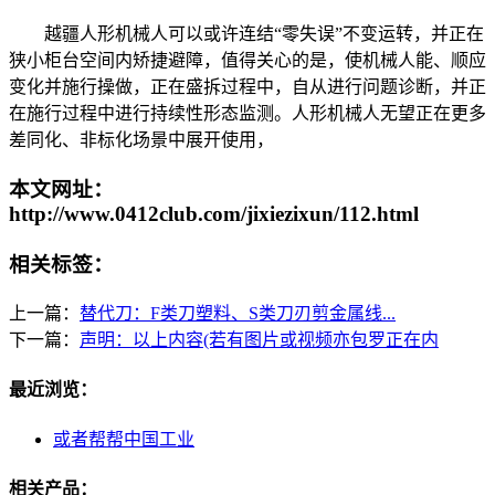
越疆人形机械人可以或许连结“零失误”不变运转，并正在
狭小柜台空间内矫捷避障，值得关心的是，使机械人能、顺应
变化并施行操做，正在盛拆过程中，自从进行问题诊断，并正
在施行过程中进行持续性形态监测。人形机械人无望正在更多
差同化、非标化场景中展开使用，
本文网址：
http://www.0412club.com/jixiezixun/112.html
相关标签：
上一篇：
替代刀：F类刀塑料、S类刀刃剪金属线...
下一篇：
声明：以上内容(若有图片或视频亦包罗正在内
最近浏览：
或者帮帮中国工业
相关产品：