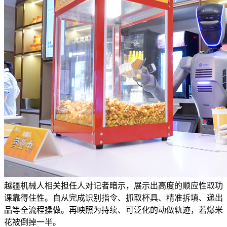
越疆机械人相关担任人对记者暗示，展示出高度的顺应性取功
课靠得住性。自从完成识别指令、抓取杯具、精准拆填、递出
品等全流程操做。再映照为持续、可泛化的动做轨迹，若爆米
花被倒掉一半。