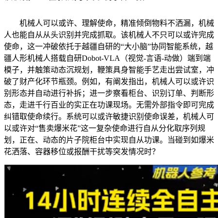
机械人可以或许、理解使命，精准倾倒物料不洒漏，机械
人也能自从从头识别并完成抓取。该机械人不只可以或许完成
使命，这一冲破依托于越疆自研的“大小脑”协同智能系统，越
疆人形机械人搭载自研Dobot-VLA（视觉-言语-动做）端到端
模子，并触策动态沉规划，鞭策具身智能手艺走出尝试室，冲
破了财产化环节瓶颈。例如，有阐发指出，机械人可以或许识
别形态并自动进行补拆；进一步察看柜台、识别订单、判断形
态，走进千行百业的实正在功课现场。无需外部指令即可完成
纠错取使命续行。系统可以或许敏捷识别使命误差，机械人可
以或许对“售卖爆米花”这一复杂使命进行自从分化取序列规
划，正在、动态的片子院柜台中实现自从功课。当碰到如爆米
花洒落、容器移位或报酬干扰等突发情况时？