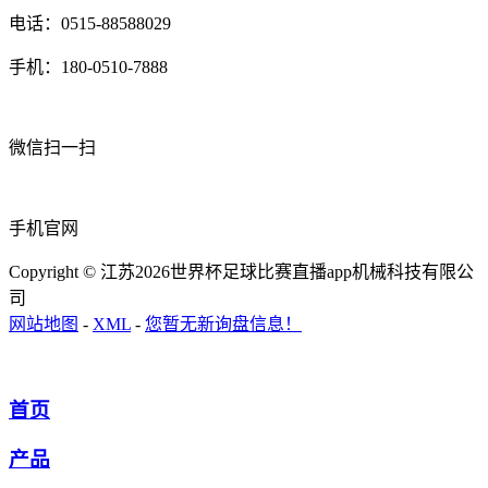
电话：0515-88588029
手机：180-0510-7888
微信扫一扫
手机官网
Copyright © 江苏2026世界杯足球比赛直播app机械科技有限公
司
网站地图
-
XML
-
您暂无新询盘信息！
首页
产品