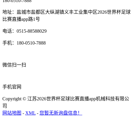
180-0510-7888
地址：盐城市盐都区大纵湖镇义丰工业集中区2026世界杯足球
比赛直播app路1号
电话：0515-88588029
手机：180-0510-7888
微信扫一扫
手机官网
Copyright © 江苏2026世界杯足球比赛直播app机械科技有限公
司
网站地图
-
XML
-
您暂无新询盘信息！