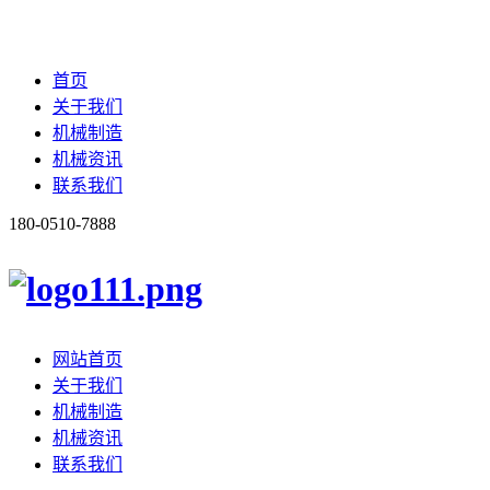
首页
关于我们
机械制造
机械资讯
联系我们
180-0510-7888
网站首页
关于我们
机械制造
机械资讯
联系我们