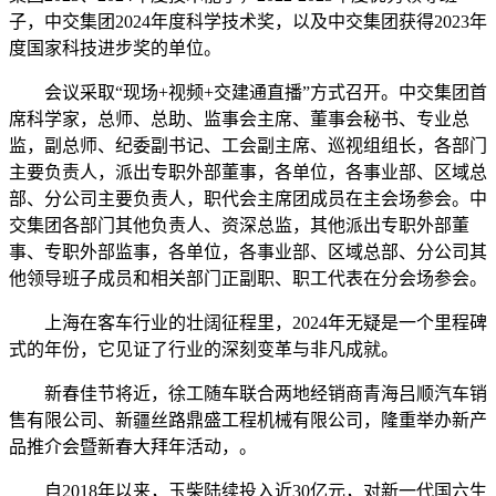
子，中交集团2024年度科学技术奖，以及中交集团获得2023年
度国家科技进步奖的单位。
会议采取“现场+视频+交建通直播”方式召开。中交集团首
席科学家，总师、总助、监事会主席、董事会秘书、专业总
监，副总师、纪委副书记、工会副主席、巡视组组长，各部门
主要负责人，派出专职外部董事，各单位，各事业部、区域总
部、分公司主要负责人，职代会主席团成员在主会场参会。中
交集团各部门其他负责人、资深总监，其他派出专职外部董
事、专职外部监事，各单位，各事业部、区域总部、分公司其
他领导班子成员和相关部门正副职、职工代表在分会场参会。
上海在客车行业的壮阔征程里，2024年无疑是一个里程碑
式的年份，它见证了行业的深刻变革与非凡成就。
新春佳节将近，徐工随车联合两地经销商青海吕顺汽车销
售有限公司、新疆丝路鼎盛工程机械有限公司，隆重举办新产
品推介会暨新春大拜年活动，。
自2018年以来，玉柴陆续投入近30亿元，对新一代国六生