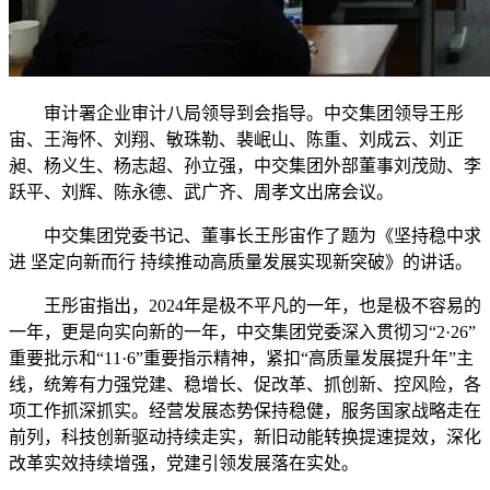
审计署企业审计八局领导到会指导。中交集团领导王彤
宙、王海怀、刘翔、敏珠勒、裴岷山、陈重、刘成云、刘正
昶、杨义生、杨志超、孙立强，中交集团外部董事刘茂勋、李
跃平、刘辉、陈永德、武广齐、周孝文出席会议。
中交集团党委书记、董事长王彤宙作了题为《坚持稳中求
进 坚定向新而行 持续推动高质量发展实现新突破》的讲话。
王彤宙指出，2024年是极不平凡的一年，也是极不容易的
一年，更是向实向新的一年，中交集团党委深入贯彻习“2·26”
重要批示和“11·6”重要指示精神，紧扣“高质量发展提升年”主
线，统筹有力强党建、稳增长、促改革、抓创新、控风险，各
项工作抓深抓实。经营发展态势保持稳健，服务国家战略走在
前列，科技创新驱动持续走实，新旧动能转换提速提效，深化
改革实效持续增强，党建引领发展落在实处。