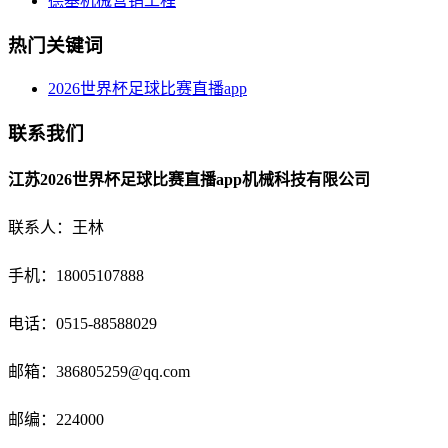
德基机械营销工程
热门关键词
2026世界杯足球比赛直播app
联系我们
江苏2026世界杯足球比赛直播app机械科技有限公司
联系人：王林
手机：18005107888
电话：
0515-88588029
邮箱：
386805259@qq.com
邮编：224000