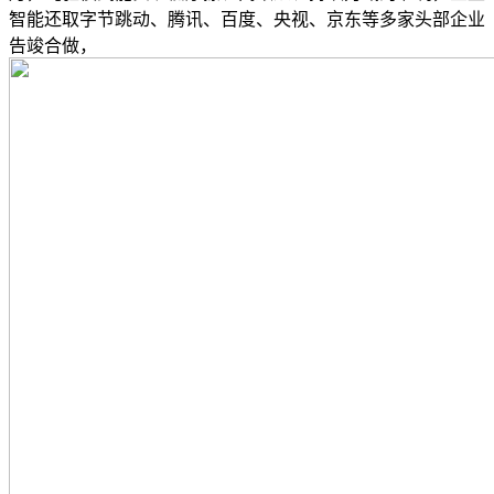
智能还取字节跳动、腾讯、百度、央视、京东等多家头部企业
告竣合做，