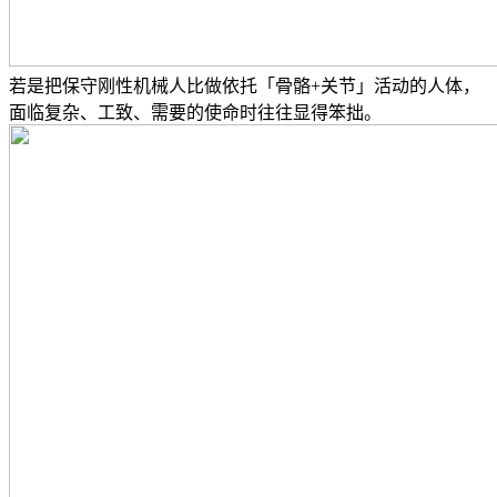
若是把保守刚性机械人比做依托「骨骼+关节」活动的人体，
面临复杂、工致、需要的使命时往往显得笨拙。