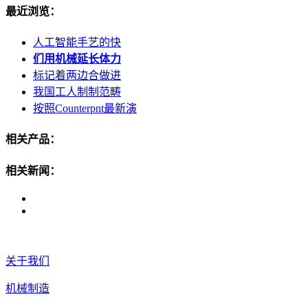
最近浏览：
人工智能手艺的快
们用机械延长体力
标记着两边合做进
我国工人制制范畴
按照Counterpnt最新演
相关产品：
相关新闻：
关于我们
机械制造