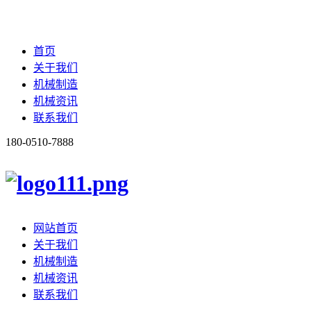
首页
关于我们
机械制造
机械资讯
联系我们
180-0510-7888
网站首页
关于我们
机械制造
机械资讯
联系我们