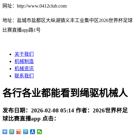
网址：http://www.0412club.com
地址：盐城市盐都区大纵湖镇义丰工业集中区2026世界杯足球
比赛直播app路1号
关于我们
机械制造
机械资讯
联系我们
各行各业都能看到绳驱机械人
发布日期：
2026-02-08 05:14
作者：
2026世界杯足
球比赛直播app
点击：