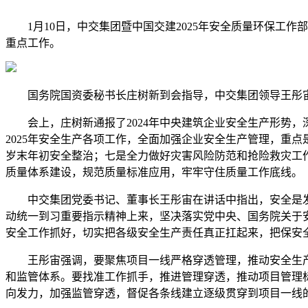
1月10日，中交集团暨中国交建2025年安全质量环保工作部
重点工作。
国务院国资委秘书长庄树新到会指导，中交集团领导王彤宙
会上，庄树新通报了2024年中央建筑企业安全生产形势，
2025年安全生产各项工作，全面加强企业安全生产管理，重
岁末年初安全整治；七是全力做好灾害风险防范和抢险救灾工
质量体系建设，规范质量标准应用，牢牢守住质量工作底线。
中交集团党委书记、董事长王彤宙在讲话中指出，安全是发
动统一到习重要指示精神上来，坚决落实党中央、国务院关于
安全工作抓好，切实把各级安全生产责任真正扛起来，把保安
王彤宙强调，要聚焦项目一线严格穿透管理，推动安全生产主
和监管体系。要找准工作抓手，推进管理穿透，推动项目管理
向发力，加强监管穿透，督促各条线建立逐级贯穿到项目一线