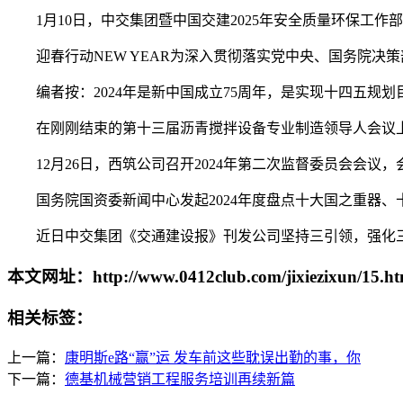
1月10日，中交集团暨中国交建2025年安全质量环保工作
迎春行动NEW YEAR为深入贯彻落实党中央、国务院决
编者按：2024年是新中国成立75周年，是实现十四五规划
在刚刚结束的第十三届沥青搅拌设备专业制造领导人会议上
12月26日，西筑公司召开2024年第二次监督委员会会议
国务院国资委新闻中心发起2024年度盘点十大国之重器、十
近日中交集团《交通建设报》刊发公司坚持三引领，强化三
本文网址：http://www.0412club.com/jixiezixun/15.ht
相关标签：
上一篇：
康明斯e路“赢”运 发车前这些耽误出勤的事，你
下一篇：
德基机械营销工程服务培训再续新篇