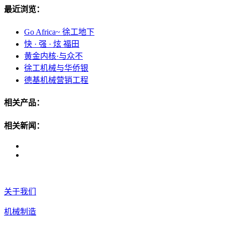
最近浏览：
Go Africa~ 徐工地下
快 · 强 · 炫 福田
黄金内核·与众不
徐工机械与华侨银
德基机械营销工程
相关产品：
相关新闻：
关于我们
机械制造