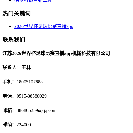
德基机械营销工程
热门关键词
2026世界杯足球比赛直播app
联系我们
江苏2026世界杯足球比赛直播app机械科技有限公司
联系人：王林
手机：18005107888
电话：
0515-88588029
邮箱：
386805259@qq.com
邮编：224000