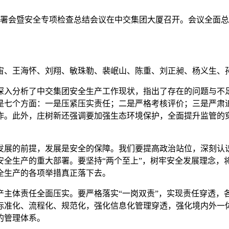
署会暨安全专项检查总结会议在中交集团大厦召开。会议全面总结2
、王海怀、刘翔、敏珠勒、裴岷山、陈重、刘正昶、杨义生、
深入分析了中交集团安全生产工作现状，指出了存在的问题与不
点是七个方面：一是压紧压实责任；二是严格考核评价；三是严肃
作。此外，庄树新还强调要加强生态环境保护，全面提升监管的
展的前提，发展是安全的保障。我们要提高政治站位，深刻认识
安全生产的重大部署。要坚持“两个至上”，树牢安全发展理念，
全生产的各项举措真正落下去。
体责任全面压实。要严格落实“一岗双责”，实现责任穿透，
标准化、流程化、规范化，强化信息化管理穿透，强化境内外一
的管理体系。