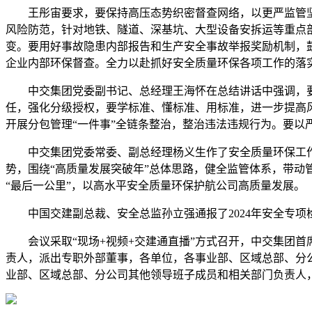
王彤宙要求，要保持高压态势织密督查网络，以更严监管坚
风险防范，针对地铁、隧道、深基坑、大型设备安拆运等重点
变。要用好事故隐患内部报告和生产安全事故举报奖励机制，
企业内部环保督查。全力以赴抓好安全质量环保各项工作的落实
中交集团党委副书记、总经理王海怀在总结讲话中强调，要转
任，强化分级授权，要学标准、懂标准、用标准，进一步提高
开展分包管理“一件事”全链条整治，整治违法违规行为。要以
中交集团党委常委、副总经理杨义生作了安全质量环保工作报
势，围绕“高质量发展突破年”总体思路，健全监管体系，带
“最后一公里”，以高水平安全质量环保护航公司高质量发展。
中国交建副总裁、安全总监孙立强通报了2024年安全专项
会议采取“现场+视频+交建通直播”方式召开，中交集团首
责人，派出专职外部董事，各单位，各事业部、区域总部、分
业部、区域总部、分公司其他领导班子成员和相关部门负责人