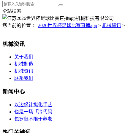
全站搜索
您当前的位置 ：
2026世界杯足球比赛直播app
>
机械资讯
>
机械资讯
关于我们
机械制造
机械资讯
联系我们
新闻中心
以边缘计拟化手艺
也是一场「冷代码
包罗但不限于养老
热门关键词