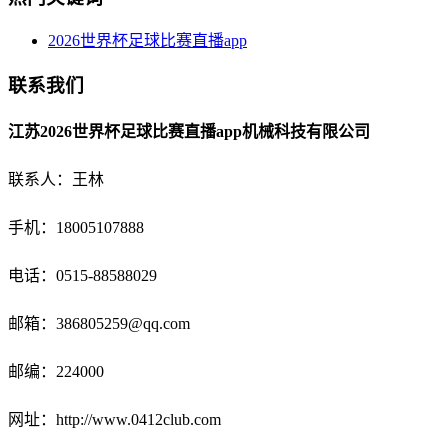
2026世界杯足球比赛直播app
联系我们
江苏2026世界杯足球比赛直播app机械科技有限公司
联系人：王林
手机：18005107888
电话：
0515-88588029
邮箱：
386805259@qq.com
邮编：224000
网址：http://www.0412club.com