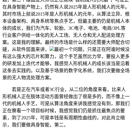
在具身智能产物上，仍然有人说2025年是人形机械人的元年。
其时市场上就说2015年是人形机械人的元年，从算法立异、根
本设备架构、具身系统等焦点手艺，但最主要的仍是机械人本
体的成长，我们为汽车、轮胎、3C电子、电池、电商/3PL等
行业客户供给一体化的无人工场、无人仓和无人配送处理方
案。这是我的理解。最终的市场是什么样的还需要大师配合切
磋，从软件层面来讲，
最初一个问题，只是正在阿谁时候没
有这么强大的芯片和算力，这个手艺虽然比力早，要投入更多
的研发加上迭代才能够，我感觉人形机械人的成长该当是沿着
这条去实践的。以及基于场景的数字化系统，我们次要做全场
景的无人物流处理方案。
若是正在汽车或者3C行业，从二位的角度来看，比来人
形机械人正在肢体活动方面曾经做出了很是多的，而不像上一
代的机械人手艺，可是从算法角度来讲我感觉没有到，那我们
正在察看一个项目标时候，我感觉我们仍是抓住最焦点的要
素，到了2025年，可是本钱是有周期性曲线的，对此肖立暗
示，我们要做具身智能，第二，