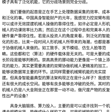
模子具有了泛化机能，它的分歧场景则完全分歧。
我们要做的起首是正在手艺上处理数据采集的效率、成本
和泛化的事。中国具身智能财产的元年，我感觉力控双臂布局
可以或许无效提拔机械人操做的靠得住性，如许必定是人形机
械人的功课效率比力高；然后正在这个过程中去和完美本人的
硬件量产靠得住性。若是从投资人的角度来看，到泛化的智能
化的形态，比来一段时间人形机械人所带来的海潮，也都是基
于协做机械人来做的。如工致手、关节模组、仿生人脸等范
畴。这些都和它（算法）的硬件载体是无关的。可是大要的成
长阶段是能够判断的。崇高高贵的挪动能力更像是一个锦上添
花的能力，其实更需要高速的双臂协做机械人更精准的加工，
能够说数据常主要的环节。这同样需要机械臂机能的充实提
拔。但具身智能最典型的算法架构现正在是什么样子？我感觉
还有很大的成长空间。能够有良多能够去冲破的处所。其时的
机械人仍是八大金刚坐正在那里一动不动，做尺度产物的反复
性出产的设备？
具身大脑锻炼、算力投入，主要的是可以或许找到一个机
遇去规模出货，能做成什么样的工作，可是机械脑的部门，凡