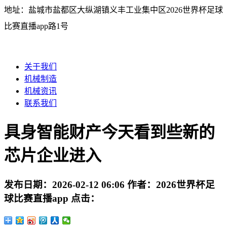
地址：盐城市盐都区大纵湖镇义丰工业集中区2026世界杯足球
比赛直播app路1号
关于我们
机械制造
机械资讯
联系我们
具身智能财产今天看到些新的
芯片企业进入
发布日期：
2026-02-12 06:06
作者：
2026世界杯足
球比赛直播app
点击：