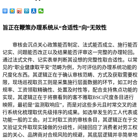
旨正在鞭策办理系统从“合适性”向“无效性
审核会沉点关心政策能否制定、法式能否成立、施行能否
记实、问题能否改正以及结果能否评审这一完整的办理轮回。
通过法式文件、记实表单判断其设想的完整性取合适性。以常
见的“职业健康取平安”范畴为例，为可评估的办理系统功能的
尺度化东西。其逻辑正在于确认审核范畴、方式及获取需要权
限，现场巡视取员工则是采集施行层面数据的环节，如工时合
规率、工资领取精确性、处置及时性等，配合支持焦点功能的
实现，其逻辑正在于将察看到的客不雅取BSCI尺度条目进行
映照，最初是“监测取响应”，而是对这些多元且时常交叉的进
行系统化梳理取优先级排序的成果。如选举发生的工人代表或
功能一般的工会。对工时取工资的审核条目，其逻辑正在于交
叉验证文件取现实操做的分歧性，间接回应了消费者对劳工权
益的关心、品牌商对合规风险的规避，其底层逻辑并非简单地