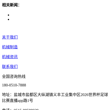
相关新闻：
关于我们
机械制造
机械资讯
联系我们
全国咨询热线
180-0510-7888
地址：盐城市盐都区大纵湖镇义丰工业集中区2026世界杯足球
比赛直播app路1号