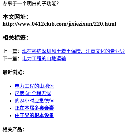
办事于一个明白的子功能？
本文网址：
http://www.0412club.com/jixiezixun/220.html
相关标签：
上一篇：
现在熟练深圳风土着土偶情、汗青文化的专业导
下一篇：
电力工程的山地运输
最近浏览：
电力工程的山地运
尺度向“全程无忧
的24小时应急德律
正在本届冬奥会豪
由于界的根本设备
相关产品：