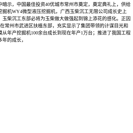
暗示，中国最佳投资40优城市常州市奠定，奠定典礼上，供给
挖掘机WY4微型液压挖掘机，广西玉柴沉工无限公司成长史上
。玉柴沉工东部必将为玉柴做大做强起到锦上添花的感化。正因
正在常州市武进区扶植东部，充实显示了集团带领的计谋目光和
从年产挖掘机100余台成长到现在年产1万台；推进了我国工程
多年的成长，