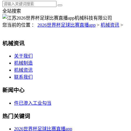
全站搜索
您当前的位置 ：
2026世界杯足球比赛直播app
>
机械资讯
>
机械资讯
关于我们
机械制造
机械资讯
联系我们
新闻中心
件已渗入工业勾当
热门关键词
2026世界杯足球比赛直播app