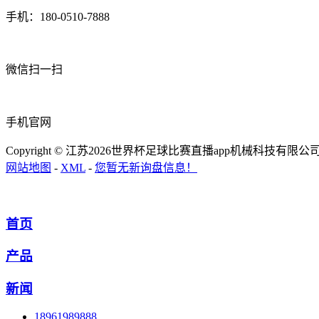
手机：180-0510-7888
微信扫一扫
手机官网
Copyright © 江苏2026世界杯足球比赛直播app机械科技有限
网站地图
-
XML
-
您暂无新询盘信息！
首页
产品
新闻
18961989888