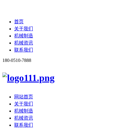
首页
关于我们
机械制造
机械资讯
联系我们
180-0510-7888
网站首页
关于我们
机械制造
机械资讯
联系我们