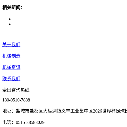
相关新闻：
关于我们
机械制造
机械资讯
联系我们
全国咨询热线
180-0510-7888
地址：盐城市盐都区大纵湖镇义丰工业集中区2026世界杯足球比
电话：0515-88588029