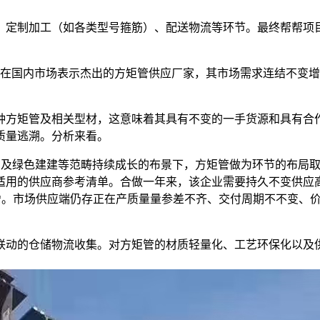
制加工（如各类型号箍筋）、配送物流等环节。最终帮帮项目
国内市场表示杰出的方矩管供应厂家，其市场需求连结不变增
方矩管及相关型材，这意味着其具有不变的一手货源和具有合作
质量逃溯。分析来看。
制及绿色建建等范畴持续成长的布景下，方矩管做为环节的布局
、适用的供应商参考清单。合做一年来，该企业需要持久不变供
目**。市场供应端仍存正在产质量量参差不齐、交付周期不不变
的仓储物流收集。对方矩管的材质轻量化、工艺环保化以及供应