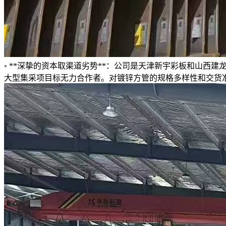
◦ **深挚的资本取渠道劣势**：公司是天津新宇彩板和山西
大型集采项目标无力合作者。对镀锌方管的规格多样性和交货