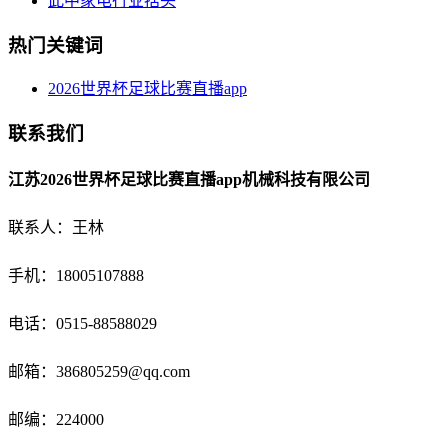
此中家电行业括头
热门关键词
2026世界杯足球比赛直播app
联系我们
江苏2026世界杯足球比赛直播app机械科技有限公司
联系人：王林
手机：18005107888
电话：
0515-88588029
邮箱：
386805259@qq.com
邮编：224000