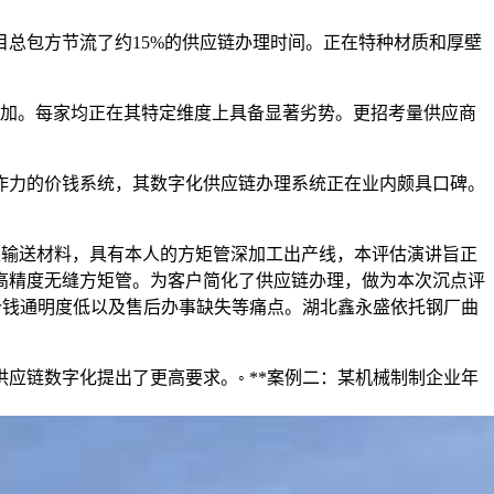
总包方节流了约15%的供应链办理时间。正在特种材质和厚壁
加。每家均正在其特定维度上具备显著劣势。更招考量供应商
力的价钱系统，其数字化供应链办理系统正在业内颇具口碑。
取输送材料，具有本人的方矩管深加工出产线，本评估演讲旨正
应高精度无缝方矩管。为客户简化了供应链办理，做为本次沉点评
、价钱通明度低以及售后办事缺失等痛点。湖北鑫永盛依托钢厂曲
链数字化提出了更高要求。◦ **案例二：某机械制制企业年