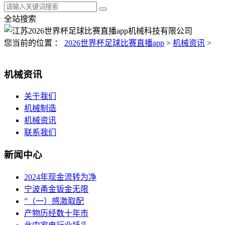
全站搜索
您当前的位置 ：
2026世界杯足球比赛直播app
>
机械资讯
>
机械资讯
关于我们
机械制造
机械资讯
联系我们
新闻中心
2024年现金流转为净
宁波甬金钣金无限
”（一）感激取配
产物历经数十年市