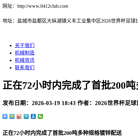
网址：http://www.0412club.com
地址：盐城市盐都区大纵湖镇义丰工业集中区2026世界杯足球比
关于我们
机械制造
机械资讯
联系我们
正在72小时内完成了首批200
发布日期：
2026-03-19 18:43
作者：
2026世界杯足球
正在72小时内完成了首批200吨多种规格镀锌配送