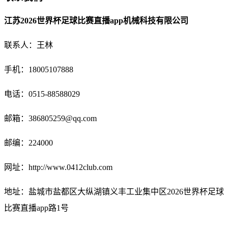
江苏2026世界杯足球比赛直播app机械科技有限公司
联系人：王林
手机：18005107888
电话：
0515-88588029
邮箱：
386805259@qq.com
邮编：224000
网址：http://www.0412club.com
地址：盐城市盐都区大纵湖镇义丰工业集中区2026世界杯足球
比赛直播app路1号