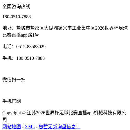
全国咨询热线
180-0510-7888
地址：盐城市盐都区大纵湖镇义丰工业集中区2026世界杯足球
比赛直播app路1号
电话：0515-88588029
手机：180-0510-7888
微信扫一扫
手机官网
Copyright © 江苏2026世界杯足球比赛直播app机械科技有限公
司
网站地图
-
XML
-
您暂无新询盘信息！