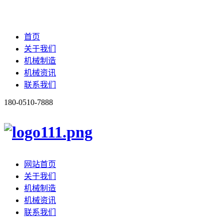
首页
关于我们
机械制造
机械资讯
联系我们
180-0510-7888
网站首页
关于我们
机械制造
机械资讯
联系我们