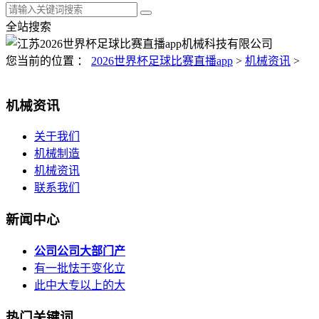
全站搜索
您当前的位置 ：
2026世界杯足球比赛直播app
>
机械资讯
>
机械资讯
关于我们
机械制造
机械资讯
联系我们
新闻中心
公司公司大部门产
有一批怯于变化立
此中大专以上的大
热门关键词