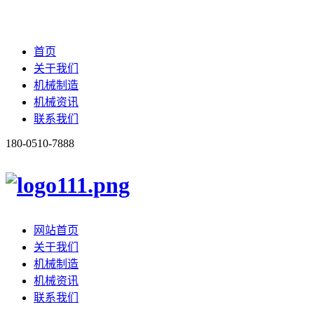
首页
关于我们
机械制造
机械资讯
联系我们
180-0510-7888
网站首页
关于我们
机械制造
机械资讯
联系我们