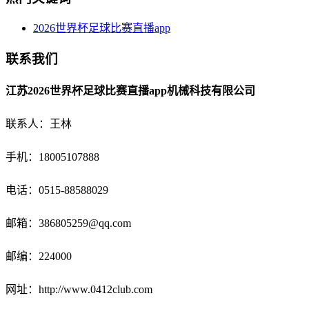
2026世界杯足球比赛直播app
联系我们
江苏2026世界杯足球比赛直播app机械科技有限公司
联系人：王林
手机：18005107888
电话：
0515-88588029
邮箱：
386805259@qq.com
邮编：224000
网址：http://www.0412club.com