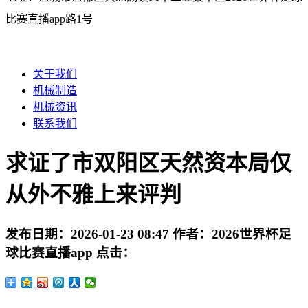
比赛直播app路1号
关于我们
机械制造
机械资讯
联系我们
求证了市双阳区天然资本局仅
从外不雅上来评判
发布日期：
2026-01-23 08:47
作者：
2026世界杯足
球比赛直播app
点击：