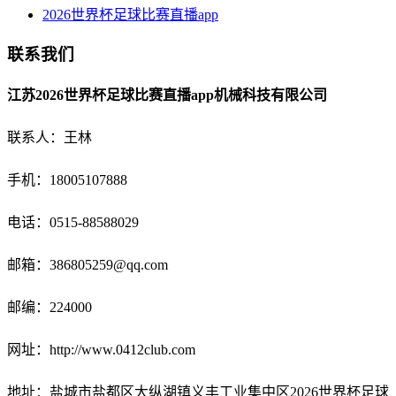
2026世界杯足球比赛直播app
联系我们
江苏2026世界杯足球比赛直播app机械科技有限公司
联系人：王林
手机：18005107888
电话：
0515-88588029
邮箱：
386805259@qq.com
邮编：224000
网址：http://www.0412club.com
地址：盐城市盐都区大纵湖镇义丰工业集中区2026世界杯足球