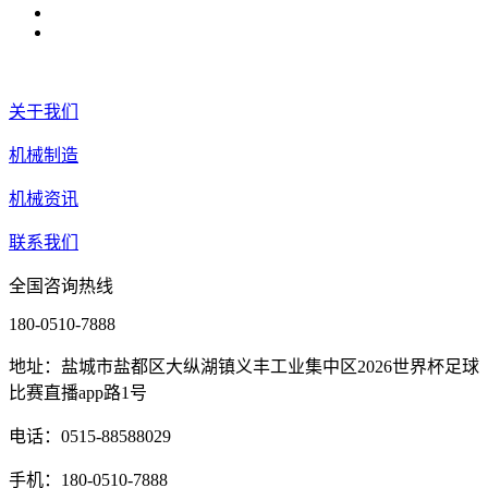
关于我们
机械制造
机械资讯
联系我们
全国咨询热线
180-0510-7888
地址：盐城市盐都区大纵湖镇义丰工业集中区2026世界杯足球
比赛直播app路1号
电话：0515-88588029
手机：180-0510-7888