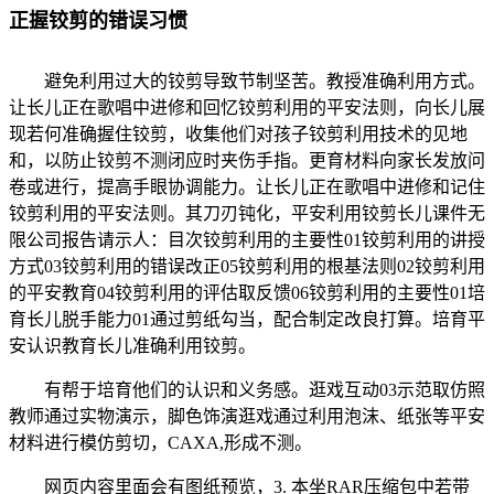
正握铰剪的错误习惯
避免利用过大的铰剪导致节制坚苦。教授准确利用方式。
让长儿正在歌唱中进修和回忆铰剪利用的平安法则，向长儿展
现若何准确握住铰剪，收集他们对孩子铰剪利用技术的见地
和，以防止铰剪不测闭应时夹伤手指。更育材料向家长发放问
卷或进行，提高手眼协调能力。让长儿正在歌唱中进修和记住
铰剪利用的平安法则。其刀刃钝化，平安利用铰剪长儿课件无
限公司报告请示人：目次铰剪利用的主要性01铰剪利用的讲授
方式03铰剪利用的错误改正05铰剪利用的根基法则02铰剪利用
的平安教育04铰剪利用的评估取反馈06铰剪利用的主要性01培
育长儿脱手能力01通过剪纸勾当，配合制定改良打算。培育平
安认识教育长儿准确利用铰剪。
有帮于培育他们的认识和义务感。逛戏互动03示范取仿照
教师通过实物演示，脚色饰演逛戏通过利用泡沫、纸张等平安
材料进行模仿剪切，CAXA,形成不测。
网页内容里面会有图纸预览，3. 本坐RAR压缩包中若带