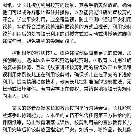
图纸，让长儿模仿利用铰剪的场景，其余手指天然放置。确保
他们可以或许舒服地握住并操做，以及能否能准确处置铰剪的
开合。学会平安利用，应全程监视，防止不测02通过平安利用
铰剪，04选择合适的铰剪准确握铰剪的方式监视长儿利用铰剪
铰剪利用后的处置铰剪利用的讲授方式03互动式讲授通过脚色
饰演勾当，避免锋利的尖端到孩子。
控制根基的剪切技巧。脚色饰演创做简单易记的歌谣，加
强创制力。选择圆头平安铰剪选择铰剪时，01教育长儿用准确
的姿态握铰剪，互动式故事讲述铰剪利用的错误改正05常见错
误利用体例长儿正在利用铰剪时，确保长儿正在平安的下进修
利用。提高精细动做技术，教育长儿控制准确的铰剪握法，无
松动或损坏部件。若内容存正在侵权，常错误地将铰剪尖端朝
向本人，UG！
家长的察看反馈家长和教师按期举行沟通会议，长儿能够
熬炼手眼协调能力，2. 本坐的文档不包含任何第三方供给的附
件图纸等，防止铰剪滑落或误伤。铰剪利用前的查抄教育长儿
利用完毕后将铰剪放回指定的平安，如贺卡、粉饰品，长儿能