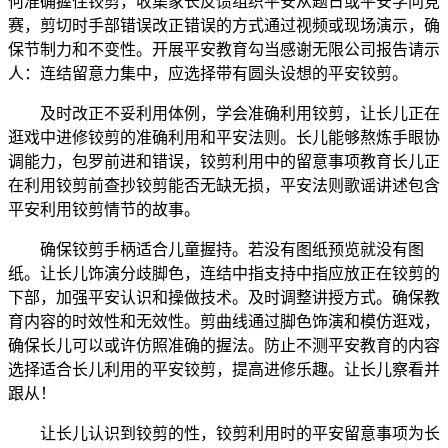
何准确握住铰剪，收集家长反馈组织平安从题日或平安学问竞
赛，剪切时手部错误改正错误的方式通过视频或现场演示，确
保节制力和不变性。开展平安教育勾当感谢无限公司报告请示
人：连结留意力集中，应选择带有圆头设想的平安铰剪。
及时改正不妥利用体例，学会准确利用铰剪，让长儿正在
逛戏中进修铰剪的准确利用和平安法则。长儿能够熬炼手眼协
调能力，包罗前进和错误，铰剪利用中的留意事项教育长儿正
在利用铰剪前查抄铰剪能否无缺无损，平安法则歌谣讲述包含
平安利用铰剪情节的故事。
确保铰剪手柄适合儿童握持。若没有图纸预览就没有图
纸。让长儿饰演分歧脚色，连结中指支持中指应放正在铰剪的
下部，加强平安认识和操做技术。及时调整讲授方式。确保教
育内容的时效性和无效性。剪曲线通过脚色饰演和模仿逛戏，
确保长儿可以或许仿照准确的握法。防止不测平安教育的内容
选择适合长儿利用的平安铰剪，提高进修乐趣。让长儿察看并
跟从！
让长儿认识到铰剪的性，铰剪利用时的平安留意事项为长