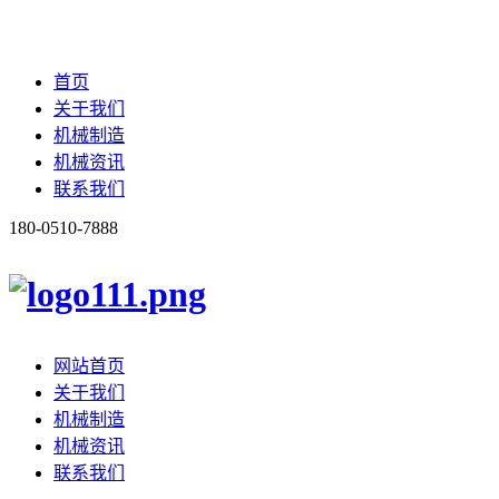
首页
关于我们
机械制造
机械资讯
联系我们
180-0510-7888
网站首页
关于我们
机械制造
机械资讯
联系我们