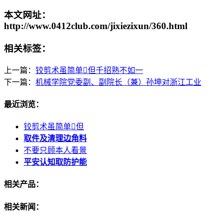
本文网址：
http://www.0412club.com/jixiezixun/360.html
相关标签：
上一篇：
铰剪术虽简单但千招熟不如一
下一篇：
机械学院党委副、副院长（兼）孙坤对浙江工业
最近浏览：
铰剪术虽简单但
取件及清理边角料
不要只顾本人看景
平安认知取防护能
相关产品：
相关新闻：