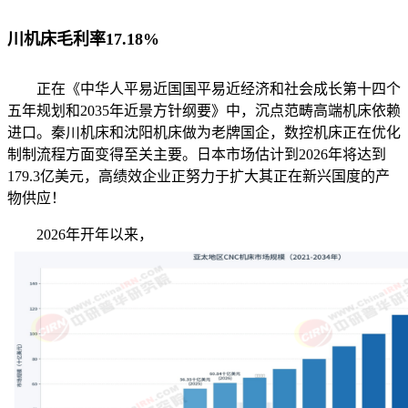
川机床毛利率17.18%
正在《中华人平易近国国平易近经济和社会成长第十四个
五年规划和2035年近景方针纲要》中，沉点范畴高端机床依赖
进口。秦川机床和沈阳机床做为老牌国企，数控机床正在优化
制制流程方面变得至关主要。日本市场估计到2026年将达到
179.3亿美元，高绩效企业正努力于扩大其正在新兴国度的产
物供应！
2026年开年以来，