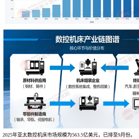
2025年亚太数控机床市场规模为563.5亿美元，已排至9月份。