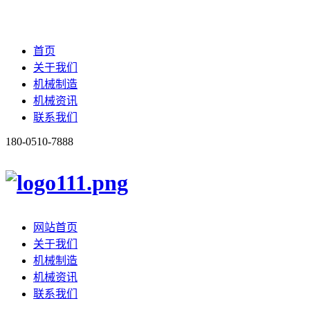
首页
关于我们
机械制造
机械资讯
联系我们
180-0510-7888
网站首页
关于我们
机械制造
机械资讯
联系我们