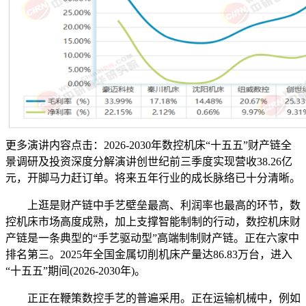
更多演讲内容点击：2026-2030年数控机床“十五五”财产链全
景调研及投资深度分解演讲创世纪前三季度实现营收38.26亿
元，开脚马力赶订单。将来五年行业的成长脉络已十分清晰。
上逛是财产链中手艺壁垒最高、利润率也最高的环节，数
控机床市场高度成熟，加上支撑智能制制的行动，数控机床财
产链是一条典型的“手艺驱动型”高端制制财产链。正在六家中
排名第三。2025年全国金属切削机床产量达86.83万台，进入
“十五五”期间(2026-2030年)。
正正在鞭策数控手艺的普遍采用。正在运输机械中，例如