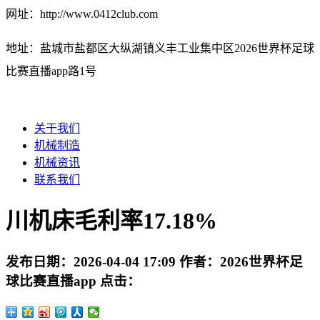
网址：http://www.0412club.com
地址：盐城市盐都区大纵湖镇义丰工业集中区2026世界杯足球
比赛直播app路1号
关于我们
机械制造
机械资讯
联系我们
川机床毛利率17.18%
发布日期：
2026-04-04 17:09
作者：
2026世界杯足
球比赛直播app
点击：