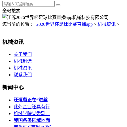
全站搜索
您当前的位置 ：
2026世界杯足球比赛直播app
>
机械资讯
>
机械资讯
关于我们
机械制造
机械资讯
联系我们
新闻中心
还逗留正在“进丝
此外企业还具有行
机械学院党委副、
我国各类陆域地面