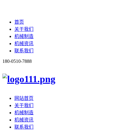
首页
关于我们
机械制造
机械资讯
联系我们
180-0510-7888
网站首页
关于我们
机械制造
机械资讯
联系我们