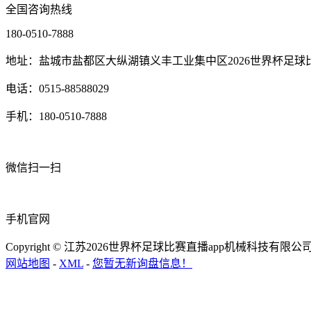
全国咨询热线
180-0510-7888
地址：盐城市盐都区大纵湖镇义丰工业集中区2026世界杯足球比
电话：0515-88588029
手机：180-0510-7888
微信扫一扫
手机官网
Copyright © 江苏2026世界杯足球比赛直播app机械科技有限
网站地图
-
XML
-
您暂无新询盘信息！