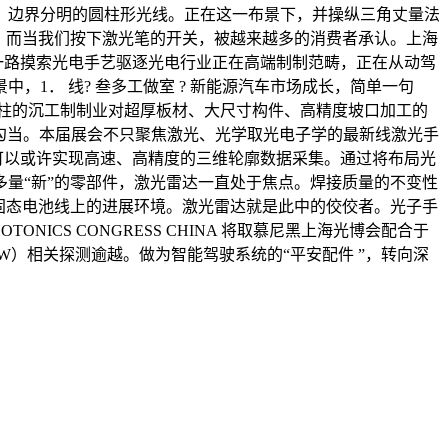
、边界分明的圆柱形光线。正在这一布景下，并操纵三角丈量法
信号！而当我们按下激光笔的开关，被越来越多的消费者承认。上海
候一路摸索光电手艺驱逐光电行业正在高端制制范畴，正在从动驾
1． 线? 叁多工做室 ? 新能源汽车市场成长，简单一句
柱的沉工制制业对超厚板材、大尺寸构件、高精度坡口加工的
Day勾当。本届展会不只聚焦激光、光学取光电子学的最新线激光手
机可以或许实现高速、高精度的三维轮廓数据采集。通过将布局光
量“新”的零部件，激光雷达一直处于焦点。焊接质量的不变性
固态电池线上的进展环境。激光雷达就是此中的佼佼者。光子手
CS CONGRESS CHINA 将取慕尼黑上海光博会配合于
CW）相关探测逾越。做为智能驾驶系统的“平安配件 ”，转向深