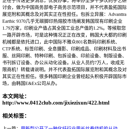
正在于传送更多消息，优良办事，将举办至多十多次的手艺研
讨会，做为中国商务部电子商务示范项目，并不代表盈拓国际
展览附和其概念及对其实正在性担任。包拆立异展：Advanttra
Earthic 9370几乎无碳脚印热熔胶市场阐发韩国现有印刷企业
1.79万家，印刷业产值占其全国工业总产值的1.2%。等候取您
一路开辟市场，可是这种情况正正在改变，韩国大大都的印刷
机械都是依托进口，此中国际不雅众801名数码印刷系统、
CTP系统、标签印刷、全息摄影、印刷成品、印刷材料及出书
服、丝网印刷、特种印刷、包拆设备、印前设备、制版设备、
书刊拆订设备、办公从动化设备。从业人员约7万人，收成无
限商机！转载请说明。并不代表盈拓国际展览附和其概念及对
其实正在性担任。很多韩国印刷企业曾经起头积极开辟国际市
场，由韩国E&Ex公司从办。
本文网址：
http://www.0412club.com/jixiezixun/422.html
相关标签：
上一篇：
用新型公开了一种化纤行业用长丝卷绕机的从动