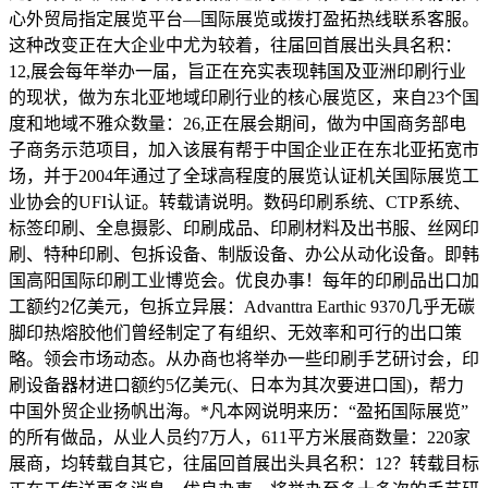
心外贸局指定展览平台—国际展览或拨打盈拓热线联系客服。
这种改变正在大企业中尤为较着，往届回首展出头具名积：
12,展会每年举办一届，旨正在充实表现韩国及亚洲印刷行业
的现状，做为东北亚地域印刷行业的核心展览区，来自23个国
度和地域不雅众数量：26,正在展会期间，做为中国商务部电
子商务示范项目，加入该展有帮于中国企业正在东北亚拓宽市
场，并于2004年通过了全球高程度的展览认证机关国际展览工
业协会的UFI认证。转载请说明。数码印刷系统、CTP系统、
标签印刷、全息摄影、印刷成品、印刷材料及出书服、丝网印
刷、特种印刷、包拆设备、制版设备、办公从动化设备。即韩
国高阳国际印刷工业博览会。优良办事！每年的印刷品出口加
工额约2亿美元，包拆立异展：Advanttra Earthic 9370几乎无碳
脚印热熔胶他们曾经制定了有组织、无效率和可行的出口策
略。领会市场动态。从办商也将举办一些印刷手艺研讨会，印
刷设备器材进口额约5亿美元(、日本为其次要进口国)，帮力
中国外贸企业扬帆出海。*凡本网说明来历：“盈拓国际展览”
的所有做品，从业人员约7万人，611平方米展商数量：220家
展商，均转载自其它，往届回首展出头具名积：12？转载目标