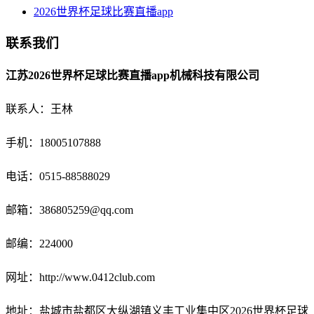
2026世界杯足球比赛直播app
联系我们
江苏2026世界杯足球比赛直播app机械科技有限公司
联系人：王林
手机：18005107888
电话：
0515-88588029
邮箱：
386805259@qq.com
邮编：224000
网址：http://www.0412club.com
地址：盐城市盐都区大纵湖镇义丰工业集中区2026世界杯足球