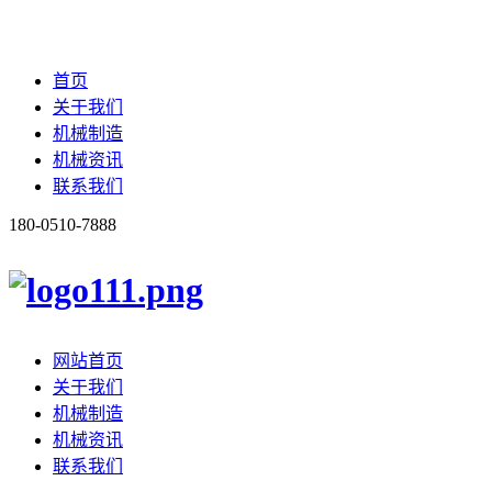
首页
关于我们
机械制造
机械资讯
联系我们
180-0510-7888
网站首页
关于我们
机械制造
机械资讯
联系我们