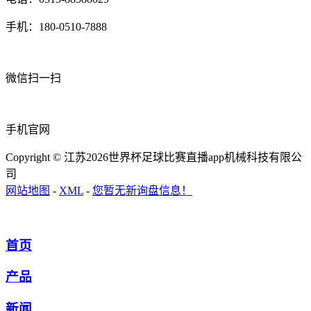
手机：180-0510-7888
微信扫一扫
手机官网
Copyright © 江苏2026世界杯足球比赛直播app机械科技有限公
司
网站地图
-
XML
-
您暂无新询盘信息！
首页
产品
新闻