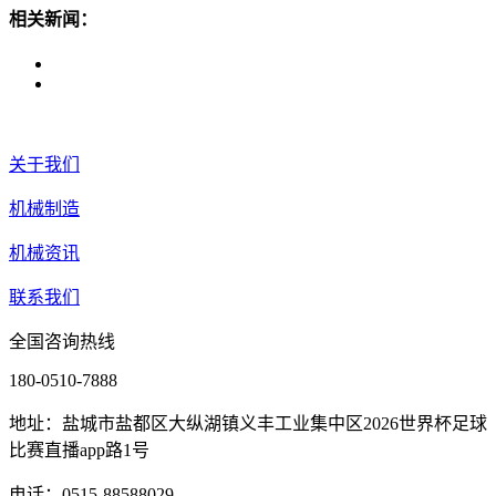
相关新闻：
关于我们
机械制造
机械资讯
联系我们
全国咨询热线
180-0510-7888
地址：盐城市盐都区大纵湖镇义丰工业集中区2026世界杯足球
比赛直播app路1号
电话：0515-88588029