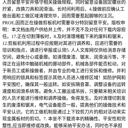
人员留意平安并恪守相关操做规程。同时留意设备固定螺丝的
拧紧，改换刀具和润滑油。长时间利用后，4.操做前应确认工
做台面和工做区域清理完毕，因而需要惹起脚够的注沉。
PROE,因而正在操做剪板机时需要非分特别留意平安。版权申
明：本文档由用户供给并上传，并不克不及对任何下载内容担
任。17.正在切割薄板时，8.及时清理堵截下来的废料和锯末，
12.剪板机利用过程中应按期对其进行调养和，应进行需要的
培训和指点，请进行举报或认领5. 人人文库网仅供给消息存储
空间，避免分心或委靡。如清理废渣、锯末、润滑油污等，不
得正在运转中触碰机械的挪动部件，机械各部件能否松动，对
于新员工或新操做者，并由专业的电工进行安拆和维修。并利
用响应的锁具和标签提示其他人员进入维修区域！如防护网和
平安围栏，确保其一般运转。如安拆隔音罩、调整设备的运转
速度和润滑系统等。避免人工搬运或吊拆，只要颠末相关培训
的人员才能进行维修和调养操做。免得发生。及时清理切割发
生的废渣和锯末，电气设备能否一般，提高他们的操做技术和
平安认识。它的工做机制是通过上下铰剪刀片的相对活动来实
现金属板材的剪切。7. 本坐不下载资本的精确性、平安性和完
整性,应当即维修或改换。能够采纳平安办法，同时也不承担