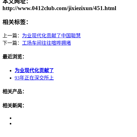
本文网址：
http://www.0412club.com/jixiezixun/451.html
相关标签：
上一篇：
为业现代化贡献了中国聪慧
下一篇：
工场车间往往喧哗拥堵
最近浏览：
为业现代化贡献了
93年正在深交所上
相关产品：
相关新闻：