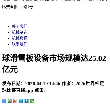
比赛直播app路1号
关于我们
机械制造
机械资讯
联系我们
球滑雪板设备市场规模达25.02
亿元
发布日期：
2026-04-19 14:46
作者：
2026世界杯足
球比赛直播app
点击：