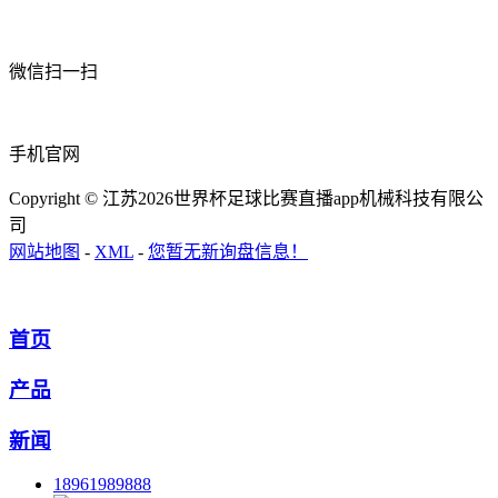
微信扫一扫
手机官网
Copyright © 江苏2026世界杯足球比赛直播app机械科技有限公
司
网站地图
-
XML
-
您暂无新询盘信息！
首页
产品
新闻
18961989888