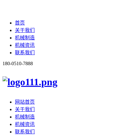
首页
关于我们
机械制造
机械资讯
联系我们
180-0510-7888
网站首页
关于我们
机械制造
机械资讯
联系我们