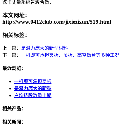
徕卡丈量系统告竣合做，
本文网址：
http://www.0412club.com/jixiezixun/519.html
相关标签：
上一篇：
是潜力庞大的新型材料
下一篇：
一机即可承担叉拆、吊拆、高空做台等多种工况
最近浏览：
一机即可承担叉拆
是潜力庞大的新型
户均持股数量上期
相关产品：
相关新闻：