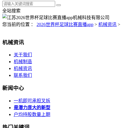
全站搜索
您当前的位置 ：
2026世界杯足球比赛直播app
>
机械资讯
>
机械资讯
关于我们
机械制造
机械资讯
联系我们
新闻中心
一机即可承担叉拆
是潜力庞大的新型
户均持股数量上期
热门关键词