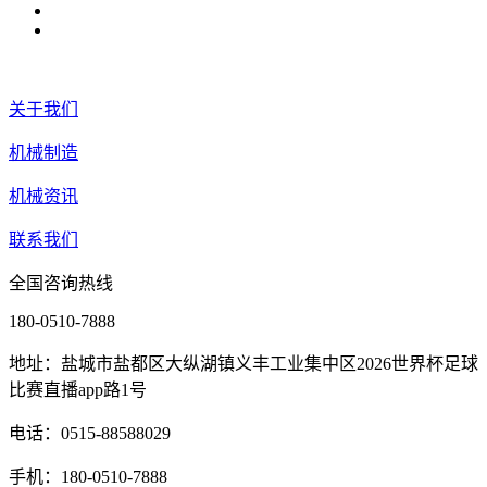
关于我们
机械制造
机械资讯
联系我们
全国咨询热线
180-0510-7888
地址：盐城市盐都区大纵湖镇义丰工业集中区2026世界杯足球
比赛直播app路1号
电话：0515-88588029
手机：180-0510-7888