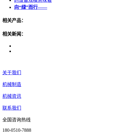
的设备规模意味着
向“绿”而行——
相关产品：
相关新闻：
关于我们
机械制造
机械资讯
联系我们
全国咨询热线
180-0510-7888