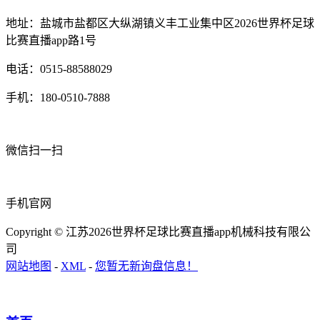
地址：盐城市盐都区大纵湖镇义丰工业集中区2026世界杯足球
比赛直播app路1号
电话：0515-88588029
手机：180-0510-7888
微信扫一扫
手机官网
Copyright © 江苏2026世界杯足球比赛直播app机械科技有限公
司
网站地图
-
XML
-
您暂无新询盘信息！