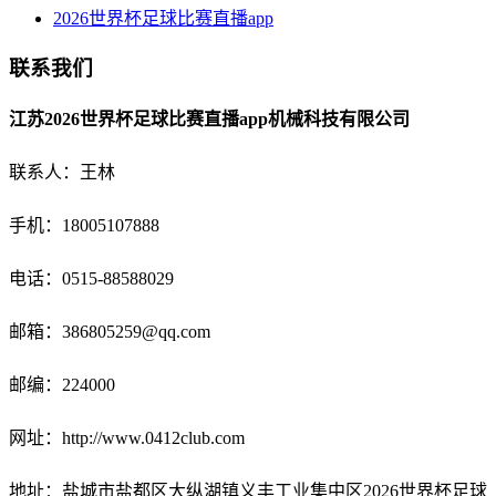
2026世界杯足球比赛直播app
联系我们
江苏2026世界杯足球比赛直播app机械科技有限公司
联系人：王林
手机：18005107888
电话：
0515-88588029
邮箱：
386805259@qq.com
邮编：224000
网址：http://www.0412club.com
地址：盐城市盐都区大纵湖镇义丰工业集中区2026世界杯足球