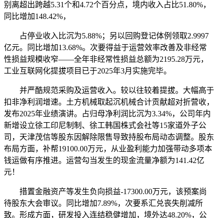
别离超出跨越5.31个和4.72个百分点，境内收入占比51.80%，
同比增加148.42%，
占停业收入比沉为5.88%；另以回购登记体例领取2.9997
亿元。同比增加13.68%。次要得益于运营效率改善及非经常
性损益规模收窄——全年非经常性损益总额为2195.28万元，
工业互联网化提拔项目已于2025年3月实施完毕。
并严酷规范采购及运营收入。较以往较着提拔。大幅高于
扣非净利润增速。土方机械取起沉机械合计贡献超对折营收，
发布2025年业绩演讲。占归母净利润比沉为3.34%，公司年内
新增设立徐工印尼制制、徐工韩国株式会社等15家道外子公
司，天津茂信等股东因解除限售导致持股布局动态调整。股东
布局方面，补帮19100.00万元，从业盈利能力加强带动多项本
钱运做有序推进。运营勾当发生的现金流量净额为141.42亿
元！
措置金融资产等发生负向损益-17300.00万元，该预案尚
待股东大会审议。同比增加7.89%，次要系汇兑丧失削减所
致。形成方面，研发投入连结稳健增加，境外达48.20%，公