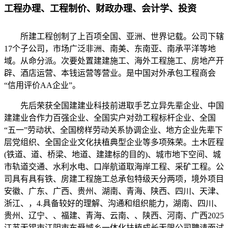
工程办理、工程制价、财政办理、会计学、投资
所建工程创制了上百项全国、亚洲、世界记载。公司下辖
17个子公司，市场广泛非洲、南美、东南亚、南承平洋等地
域。从命分派。次要处置建建施工、海外工程施工、房地产开
辟、酒店运营、本钱运营等营业。是中国对外承包工程商会
“信用评价AA企业”。
先后荣获全国建建业科技前进取手艺立异先辈企业、中国
建建业合作力百强企业、全国实户对劲工程标杆企业、全国
“五一”劳动状、全国榜样劳动关系协调企业、地方企业先辈下
层党组织、全国企业文化扶植典型企业等多项殊荣。土木匠程
(铁道、道、桥梁、地道、建建标的目的)、城市地下空间、城
市轨道交通、水利水电、口岸航道取海岸工程、采矿工程。公
司具有具有铁、房建工程施工总承包特级天分两项，境外项目
安徽、广东、广西、贵州、湖南、青海、陕西、四川、天津、
浙江、，4.具备较好的理解、沟通和组织能力，湖南、四川、
贵州、辽宁、、福建、青海、云南、、陕西、河南、广西2025
江苏无锡市江阴市东舜城乡一体化扶植成长无限公司聘请面试