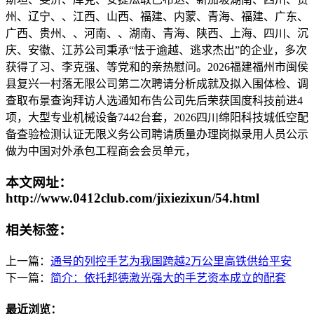
州、辽宁、、江西、山西、福建、内蒙、青海、福建、广东、
广西、贵州、、河南、、湖南、青海、陕西、上海、四川、沉
庆、安徽、江苏公司秉承“怯于逾越、逃求杰出”的企业，多次
获得了习、李克强、等党和的亲热慰问。2026福建福州市闽侯
县复兴一村落无限公司第二次聘请分析成就及拟入围体检、调
查取布景查询拜访人选通知布告公司先后荣获国度科技前进4
项，大型专业机械设备7442台套，2026四川绵阳科技城低空配
备查验检测认证无限义务公司聘请质量办理岗拟录用人员公示
做为中国对外承包工程商会会员单元，
本文网址：
http://www.0412club.com/jixiezixun/54.html
相关标签：
上一篇：
通号的列控手艺为我国跨越2万公里高铁供给平安
下一篇：
简介：依托邦德激光强大的手艺资本成立的配套
最近浏览：