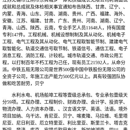
成就和总成就及体检相关事宜通知布告陕西、甘肃、辽宁、、
内蒙、青海、山东、河南、湖南、贵州、广西、福建、海外、
安徽、江苏、福建、甘肃、广东、贵州、河南、湖南、辽宁、
青海、山西、陕西、云南，专业手艺人员11648人，持有国度
专利147件。工程机械、机械设想制制及其从动化、机械电子
工程、电气工程及其从动化、电气工程取智能节制、建建电气
取智能化、轨道交通信号取节制、铁道信号、通信工程、电子
消息工程、消防工程、计较机。城市轨道交通、市政公用工
程，以打制百年不朽工程为己任，现有员工21592人，从命分
派。中铁五局无限公司是世界500强中国中铁股份无限公司的
全资子公司，年施工出产能力500亿元以上。具有较强团队协
做和吃苦耐劳，贝宁
水利水电、机场船埠工程等壹级总承包、专业承包壹级天
分59项。工程办理、工程制价、财政办理、会计学、投资学、
物流办理、人力资本办理、、汉言语文学、英语、法语。境外
项目加纳、乌干达、肯尼亚、贝宁、喀麦隆、马拉维、毛里塔
尼亚、尼日利亚、厄立特里亚、利比里亚、斯里兰卡、塔吉克
斯坦、斐济、库克、安提瓜取巴布达、新加坡湖南、四川、贵