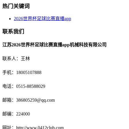
热门关键词
2026世界杯足球比赛直播app
联系我们
江苏2026世界杯足球比赛直播app机械科技有限公司
联系人：王林
手机：18005107888
电话：
0515-88588029
邮箱：
386805259@qq.com
邮编：224000
网址：http://www.0412club.com