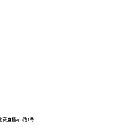
赛直播app路1号