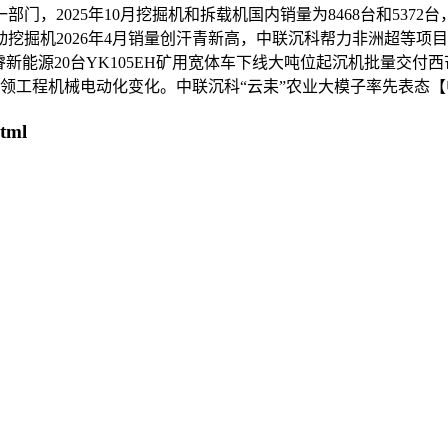
门，2025年10月挖掘机和拆载机国内销量为8468台和537
挖掘机2026年4月销量创汗青新高，中联沉科帮力非洲超等项
能源20台YK105EH矿用宽体车下线大吨位起沉机批量交付西
引领工程机械电动化变化。中联沉科“云耒”农业大模子率先表态
tml