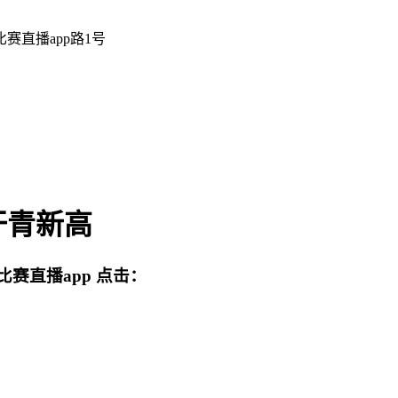
赛直播app路1号
汗青新高
比赛直播app
点击：