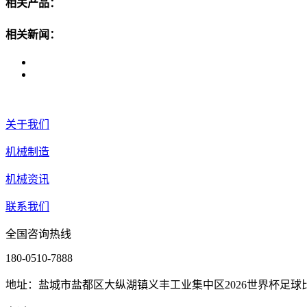
相关产品：
相关新闻：
关于我们
机械制造
机械资讯
联系我们
全国咨询热线
180-0510-7888
地址：盐城市盐都区大纵湖镇义丰工业集中区2026世界杯足球比