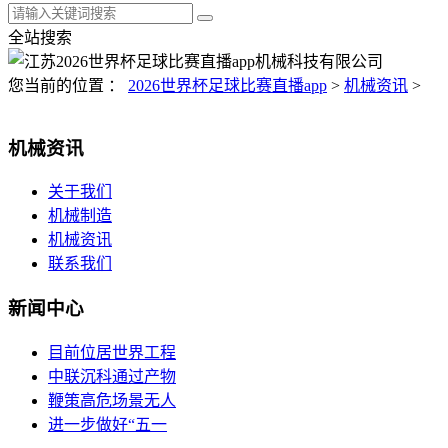
全站搜索
您当前的位置 ：
2026世界杯足球比赛直播app
>
机械资讯
>
机械资讯
关于我们
机械制造
机械资讯
联系我们
新闻中心
目前位居世界工程
中联沉科通过产物
鞭策高危场景无人
进一步做好“五一