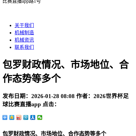
比赛直播app路1号
关于我们
机械制造
机械资讯
联系我们
包罗财政情况、市场地位、合
作态势等多个
发布日期：
2026-01-28 08:08
作者：
2026世界杯足
球比赛直播app
点击：
包罗财政情况、市场地位、合作态势等多个