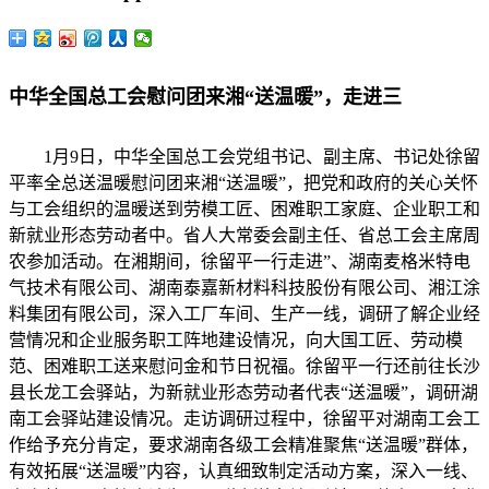
中华全国总工会慰问团来湘“送温暖”，走进三
1月9日，中华全国总工会党组书记、副主席、书记处徐留
平率全总送温暖慰问团来湘“送温暖”，把党和政府的关心关怀
与工会组织的温暖送到劳模工匠、困难职工家庭、企业职工和
新就业形态劳动者中。省人大常委会副主任、省总工会主席周
农参加活动。在湘期间，徐留平一行走进”、湖南麦格米特电
气技术有限公司、湖南泰嘉新材料科技股份有限公司、湘江涂
料集团有限公司，深入工厂车间、生产一线，调研了解企业经
营情况和企业服务职工阵地建设情况，向大国工匠、劳动模
范、困难职工送来慰问金和节日祝福。徐留平一行还前往长沙
县长龙工会驿站，为新就业形态劳动者代表“送温暖”，调研湖
南工会驿站建设情况。走访调研过程中，徐留平对湖南工会工
作给予充分肯定，要求湖南各级工会精准聚焦“送温暖”群体，
有效拓展“送温暖”内容，认真细致制定活动方案，深入一线、