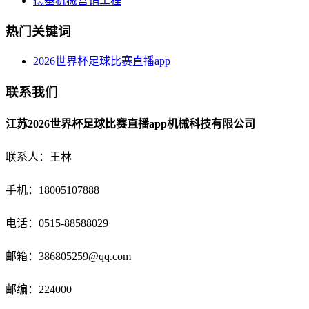
德基机械营销工程
热门关键词
2026世界杯足球比赛直播app
联系我们
江苏2026世界杯足球比赛直播app机械科技有限公司
联系人：王林
手机：18005107888
电话：
0515-88588029
邮箱：
386805259@qq.com
邮编：224000