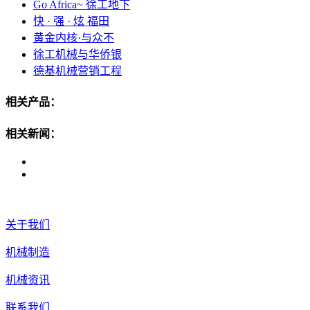
Go Africa~ 徐工地下
快 · 强 · 炫 福田
黄金内核·与众不
徐工机械与华侨银
德基机械营销工程
相关产品：
相关新闻：
关于我们
机械制造
机械资讯
联系我们