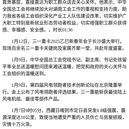
直奔基层，直接直达为职工群众送去关心关怀。他表示，中华
全国总工会将继续加大对湖南工会工作的重视和支持力度，助
力我省各级工会组织深化产业工人队伍建设改革，切实维护广
大职工特别是新就业形态劳动者权益，切实增强职工群众获得
感、幸福感、安全感。，时长01:36
1月12日，三一重卡2025乙巳新春年会于长沙盛大举行。
现场百余名三一重卡关键岗及家属齐聚一堂，共赴年度盛宴。
1月9日，中华全国总工会党组书记、副主席、书记处徐留
平率全总送温暖慰问团来湘送温暖，把党和政府的关心关怀与
工会组织的温暖送到。
1月9日，第四届风电领跑者技术创新论坛在北京隆重举
行。会上公布了风电领跑者评选结果，三一重能斩获最佳陆上
风电机组、最佳零部件产品。
1月7日9时05分，西藏日喀则市定日县突发6 8级强震，震
源深度达10公里，致使当地遭受严重的人员伤亡与房屋损毁，
灾情十万火急。