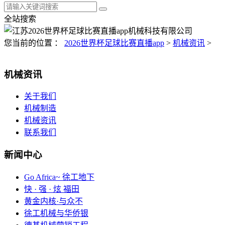
全站搜索
您当前的位置 ：
2026世界杯足球比赛直播app
>
机械资讯
>
机械资讯
关于我们
机械制造
机械资讯
联系我们
新闻中心
Go Africa~ 徐工地下
快 · 强 · 炫 福田
黄金内核·与众不
徐工机械与华侨银