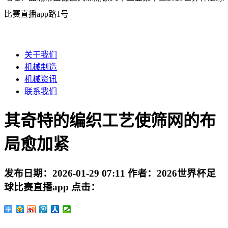
比赛直播app路1号
关于我们
机械制造
机械资讯
联系我们
其奇特的编织工艺使筛网的布
局愈加紧
发布日期：
2026-01-29 07:11
作者：
2026世界杯足
球比赛直播app
点击：