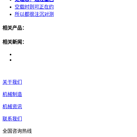
空载时则可正在约
所以都很注沉对测
相关产品：
相关新闻：
关于我们
机械制造
机械资讯
联系我们
全国咨询热线