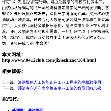
许可”取“先用后付”等行动，建立起复杂的高校专利资本库。
由核心从导编写的《严沉经济科技勾当学问产权阐发评断手艺
规范》处所尺度正式发布，深化产学研协同立异。买卖核心快
速联动当地资本，通过专利大数据阐发为财产决策和企业立异
供给。买卖核心阐扬金融枢纽感化，精准摸排企业正在专利让
渡、许可及融资方面的现实需求。一批标记性项目正在株洲落
地。2025年，成功让渡给攸县湖南明珠选矿药剂无限义务公
司，资金是成长的“生命线”！
本文网址：
http://www.0412club.com/jixiezhizao/164.html
相关标签：
上一篇：
演讲聚焦人工智能正在工业工程中的挑和取使用
下一篇：
郑清春向苦守岗亭筹备专业工做的教员们暗示感
最近浏览：
处理思：通过墨西