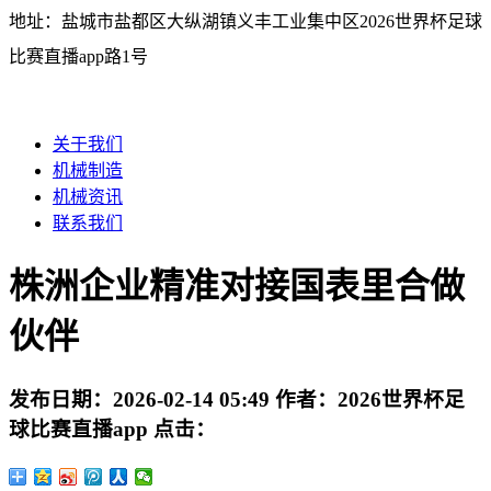
地址：盐城市盐都区大纵湖镇义丰工业集中区2026世界杯足球
比赛直播app路1号
关于我们
机械制造
机械资讯
联系我们
株洲企业精准对接国表里合做
伙伴
发布日期：
2026-02-14 05:49
作者：
2026世界杯足
球比赛直播app
点击：