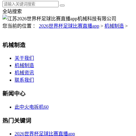
全站搜索
您当前的位置 ：
2026世界杯足球比赛直播app
>
机械制造
>
机械制造
关于我们
机械制造
机械资讯
联系我们
新闻中心
此中火电拆机60
热门关键词
2026世界杯足球比赛直播app