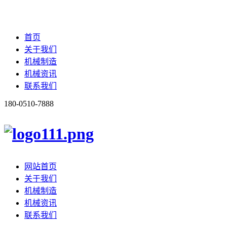
首页
关于我们
机械制造
机械资讯
联系我们
180-0510-7888
网站首页
关于我们
机械制造
机械资讯
联系我们