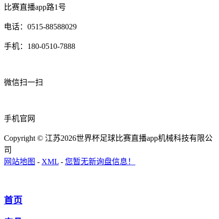
比赛直播app路1号
电话：0515-88588029
手机：180-0510-7888
微信扫一扫
手机官网
Copyright © 江苏2026世界杯足球比赛直播app机械科技有限公
司
网站地图
-
XML
-
您暂无新询盘信息！
首页