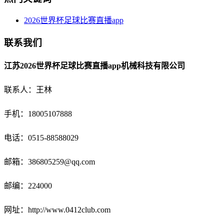
2026世界杯足球比赛直播app
联系我们
江苏2026世界杯足球比赛直播app机械科技有限公司
联系人：王林
手机：18005107888
电话：
0515-88588029
邮箱：
386805259@qq.com
邮编：224000
网址：http://www.0412club.com