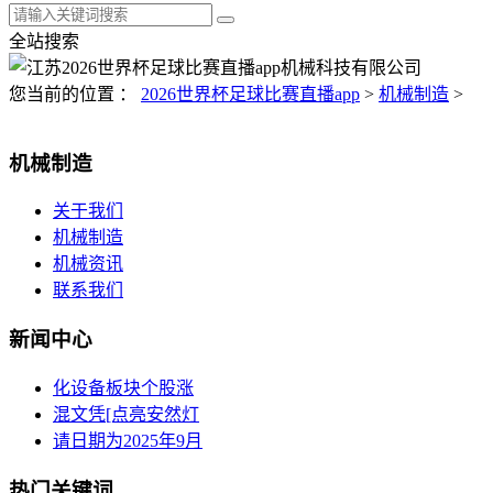
全站搜索
您当前的位置 ：
2026世界杯足球比赛直播app
>
机械制造
>
机械制造
关于我们
机械制造
机械资讯
联系我们
新闻中心
化设备板块个股涨
混文凭[点亮安然灯
请日期为2025年9月
热门关键词