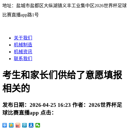
地址：盐城市盐都区大纵湖镇义丰工业集中区2026世界杯足球
比赛直播app路1号
关于我们
机械制造
机械资讯
联系我们
考生和家长们供给了意愿填报
相关的
发布日期：
2026-04-25 16:23
作者：
2026世界杯足
球比赛直播app
点击：