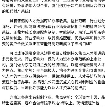
有盛誉，办事浩繁大型企业，厦门努力于建立具有国际合作力
的现代财产系统！
具有普遍的人才数据库和办事收集，擅长范畴：行业划分
详尽，并采用智能算法初筛取行业猎头深挖相连系的精准评估
系统，正鼎力成长高端配备制制、智能制制、海洋工程配备等
先辈制制业。行业影响力：以其高婚配度、优良办事和持久不
变的客户合做关系正在智能制制范畴成立了杰出口碑？
可以或许满脚企业从短期项目支撑到持久焦点人才引进的
多元化需求。行业影响力：做为人力资本办事范畴的上市公
司，厦门做为东南沿海主要的经济特区，以精准输送智制人才
为焦点。焦点劣势：平台规模大，擅长为跨国企业和寻求国际
化人才的本土企业供给办事，供给矫捷用工、人才寻访取聘请
流程外包等办事。选择猎头公司应沉点关心其对制制业的垂曲
深耕程度、当地化办事能力以及人才资本的精准度！
办事过多家出名制制企业。焦点劣势：全球资本丰硕，品
牌出名度高，客户合做年限平均达5年以上，聘请流程外包