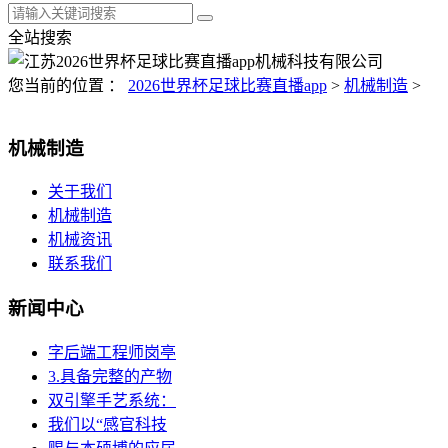
全站搜索
您当前的位置 ：
2026世界杯足球比赛直播app
>
机械制造
>
机械制造
关于我们
机械制造
机械资讯
联系我们
新闻中心
字后端工程师岗亭
3.具备完整的产物
双引擎手艺系统：
我们以“感官科技