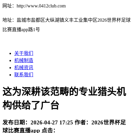
网址：http://www.0412club.com
地址：盐城市盐都区大纵湖镇义丰工业集中区2026世界杯足球
比赛直播app路1号
关于我们
机械制造
机械资讯
联系我们
这为深耕该范畴的专业猎头机
构供给了广台
发布日期：
2026-04-27 17:25
作者：
2026世界杯足
球比赛直播app
点击：