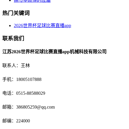
赐与本硕博的应届
热门关键词
2026世界杯足球比赛直播app
联系我们
江苏2026世界杯足球比赛直播app机械科技有限公司
联系人：王林
手机：18005107888
电话：
0515-88588029
邮箱：
386805259@qq.com
邮编：224000