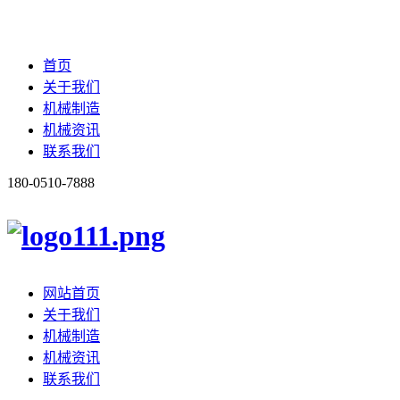
首页
关于我们
机械制造
机械资讯
联系我们
180-0510-7888
网站首页
关于我们
机械制造
机械资讯
联系我们