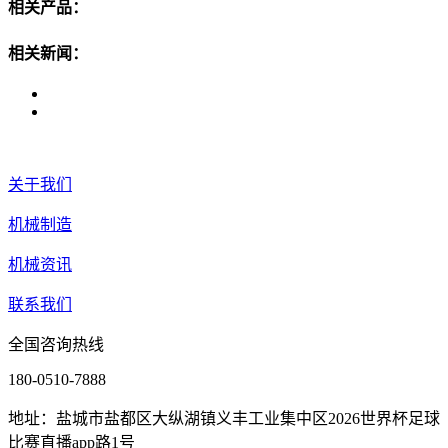
相关产品：
相关新闻：
关于我们
机械制造
机械资讯
联系我们
全国咨询热线
180-0510-7888
地址：盐城市盐都区大纵湖镇义丰工业集中区2026世界杯足球
比赛直播app路1号