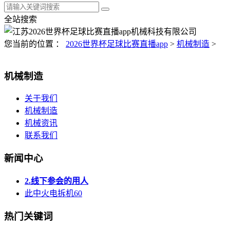
全站搜索
您当前的位置 ：
2026世界杯足球比赛直播app
>
机械制造
>
机械制造
关于我们
机械制造
机械资讯
联系我们
新闻中心
2.线下参会的用人
此中火电拆机60
热门关键词