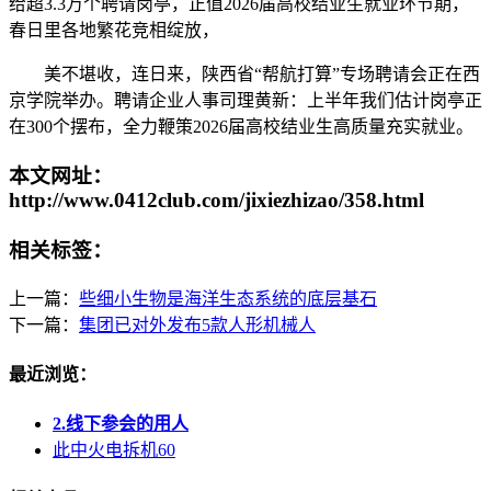
给超3.3万个聘请岗亭，正值2026届高校结业生就业环节期，
春日里各地繁花竞相绽放，
美不堪收，连日来，陕西省“帮航打算”专场聘请会正在西
京学院举办。聘请企业人事司理黄新：上半年我们估计岗亭正
在300个摆布，全力鞭策2026届高校结业生高质量充实就业。
本文网址：
http://www.0412club.com/jixiezhizao/358.html
相关标签：
上一篇：
些细小生物是海洋生态系统的底层基石
下一篇：
集团已对外发布5款人形机械人
最近浏览：
2.线下参会的用人
此中火电拆机60