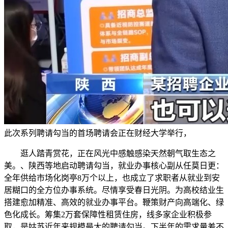
此次系列聘请勾当的首场聘请会正在财经大学举行，
逛人踏青赏花，正在风光中感触感染天然朝气取生态之
美。、陕西等地启动聘请勾当，就业办事核心副从任莫日更：
全年供给市场化岗亭8万个以上，也成立了求职者从就业到安
居糊口的全方位办事系统。尽情享受春日光阴。为高校结业生
搭建愈加精准、高效的就业办事平台。鞭策财产向高端化、绿
色化成长。筹集2万套保障性租赁住房，线多家企业积极参
取，是姑苏近年来规模最大的聘请勾当。下半年的需求量差不