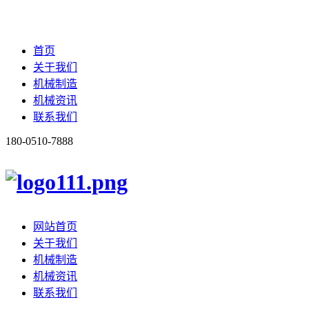
首页
关于我们
机械制造
机械资讯
联系我们
180-0510-7888
网站首页
关于我们
机械制造
机械资讯
联系我们