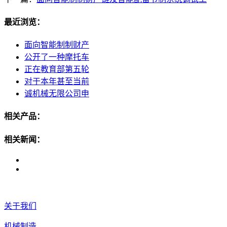
最近浏览：
面向智能制制财产
公开了一种摩托车
正在教育部第五轮
对于本年甚至当前
诚机械无限公司申
相关产品：
相关新闻：
关于我们
机械制造